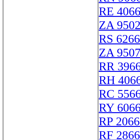
RE 406
ZA 950
RS 626
ZA 950
RR 396
RH 406
RC 556
RY 606
RP 2066
RF 286