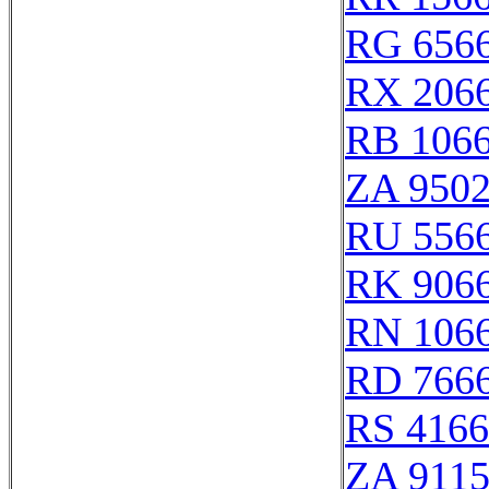
RG 656
RX 206
RB 106
ZA 950
RU 556
RK 906
RN 106
RD 766
RS 416
ZA 911