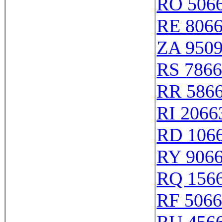
RO 506
RE 806
ZA 950
RS 786
RR 586
RI 2066
RD 106
RY 906
RQ 156
RF 506