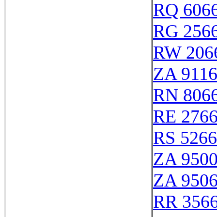
RQ 606
RG 256
RW 206
ZA 911
RN 806
RE 276
RS 526
ZA 950
ZA 950
RR 356