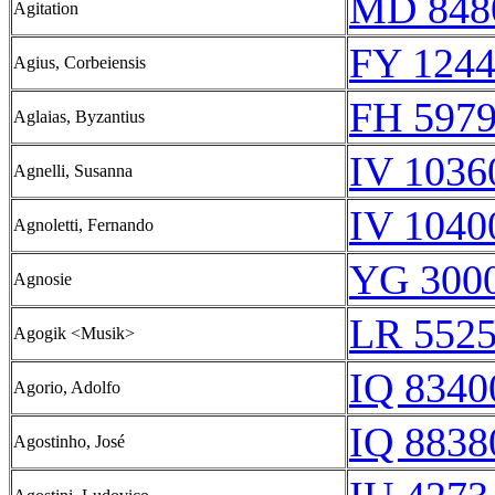
MD 848
Agitation
FY 1244
Agius, Corbeiensis
FH 5979
Aglaias, Byzantius
IV 1036
Agnelli, Susanna
IV 1040
Agnoletti, Fernando
YG 3000
Agnosie
LR 5525
Agogik <Musik>
IQ 8340
Agorio, Adolfo
IQ 8838
Agostinho, José