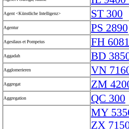
ST 300
Agent <Künstliche Intelligenz>
PS 2890
Agentur
FH 608
Agesilaus et Pompeius
BD 385
Aggadah
VN 7160
Agglomerieren
ZM 420
Aggregat
QC 300
Aggregation
MY 535
ZX 7150