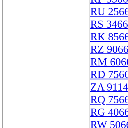
RU 256
RS 346
RK 856
RZ 906
RM 606
RD 756
ZA 911
RQ 756
RG 406
RW 506