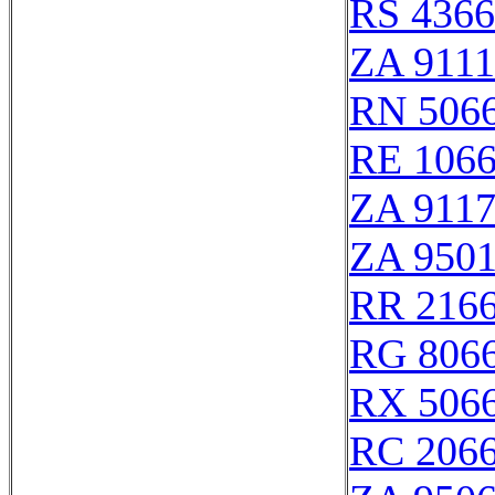
RS 436
ZA 911
RN 506
RE 106
ZA 911
ZA 950
RR 216
RG 806
RX 506
RC 206