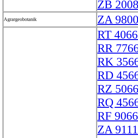
ZB 200
ZA 980
Agrargeobotanik
RT 4066
RR 776
RK 356
RD 456
RZ 506
RQ 456
RF 906
ZA 911