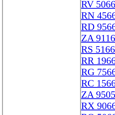
RV 506
RN 456
RD 956
ZA 911
RS 516
RR 196
RG 756
RC 156
ZA 950
RX 906