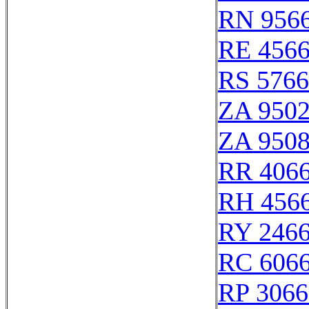
RN 956
RE 456
RS 576
ZA 950
ZA 950
RR 406
RH 456
RY 246
RC 606
RP 3066