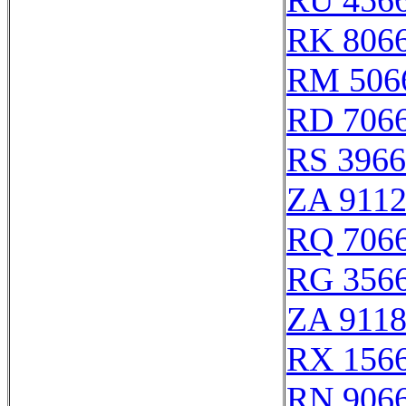
RU 456
RK 806
RM 506
RD 706
RS 396
ZA 911
RQ 706
RG 356
ZA 911
RX 156
RN 906