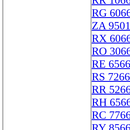
RR 106
RG 606
ZA 950
RX 606
RO 306
RE 656
RS 726
RR 526
RH 656
RC 776
RY 856