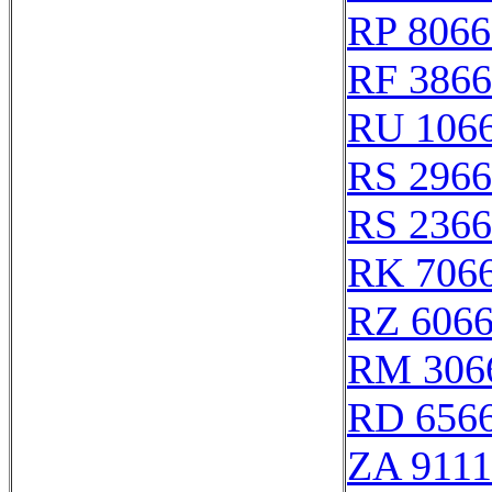
RP 8066
RF 386
RU 106
RS 296
RS 236
RK 706
RZ 606
RM 306
RD 656
ZA 911