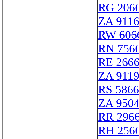
RG 206
ZA 911
RW 606
RN 756
RE 266
ZA 911
RS 586
ZA 950
RR 296
RH 256