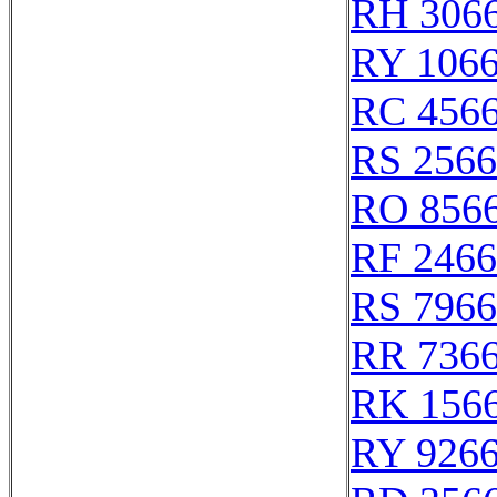
RH 306
RY 106
RC 456
RS 256
RO 856
RF 246
RS 796
RR 736
RK 156
RY 926