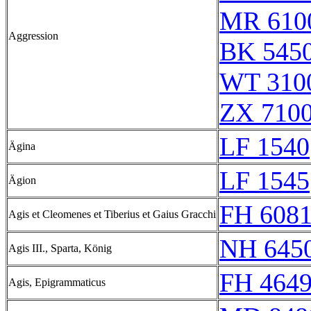
MR 610
Aggression
BK 545
WT 3100
ZX 7100
LF 1540
Ägina
LF 1545
Ägion
FH 608
Agis et Cleomenes et Tiberius et Gaius Gracchi
NH 645
Agis III., Sparta, König
FH 4649
Agis, Epigrammaticus