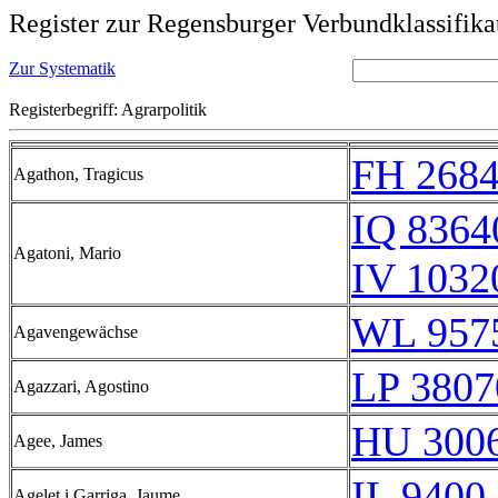
Register zur Regensburger Verbundklassifika
Zur Systematik
Registerbegriff: Agrarpolitik
FH 2684
Agathon, Tragicus
IQ 8364
Agatoni, Mario
IV 1032
WL 957
Agavengewächse
LP 3807
Agazzari, Agostino
HU 3006
Agee, James
IL 9400 
Agelet i Garriga, Jaume