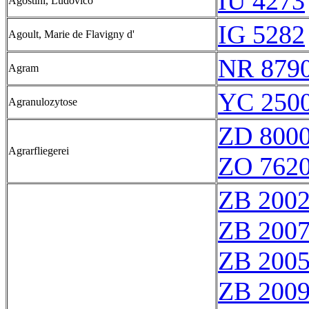
IU 4273
Agostini, Ludovico
IG 5282
Agoult, Marie de Flavigny d'
NR 879
Agram
YC 2500
Agranulozytose
ZD 800
Agrarfliegerei
ZO 762
ZB 200
ZB 200
ZB 200
ZB 200