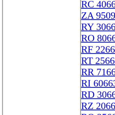
RC 406
ZA 950
RY 306
RO 806
RF 226
RT 2566
RR 716
RI 6066
RD 306
RZ 206