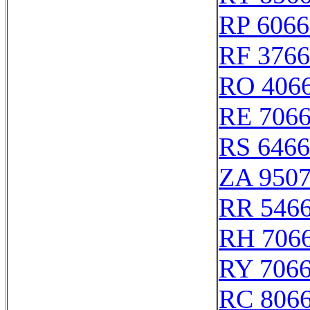
RP 6066
RF 376
RO 406
RE 706
RS 646
ZA 950
RR 546
RH 706
RY 706
RC 806