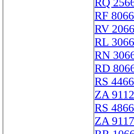
RQ 256
RF 806
RV 206
RL 306
RN 306
RD 806
RS 446
ZA 911
RS 486
ZA 911