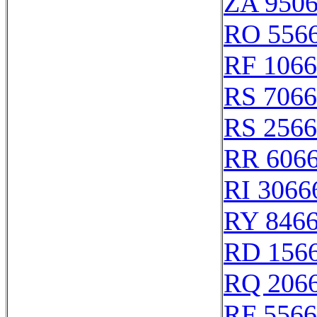
ZA 950
RO 556
RF 106
RS 706
RS 256
RR 606
RI 3066
RY 846
RD 156
RQ 206
RF 556