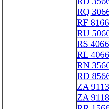
RD 356
RQ 306
RF 816
RU 506
RS 406
RL 406
RN 356
RD 856
ZA 911
ZA 911
RR 156