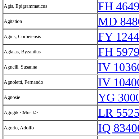
FH 4649
Agis, Epigrammaticus
MD 848
Agitation
FY 1244
Agius, Corbeiensis
FH 5979
Aglaias, Byzantius
IV 1036
Agnelli, Susanna
IV 1040
Agnoletti, Fernando
YG 3000
Agnosie
LR 5525
Agogik <Musik>
IQ 8340
Agorio, Adolfo