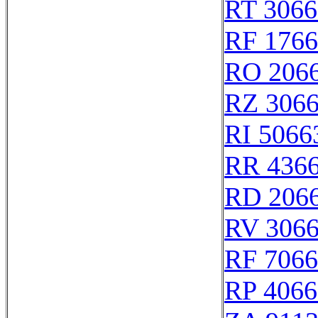
RT 3066
RF 176
RO 206
RZ 306
RI 5066
RR 436
RD 206
RV 306
RF 706
RP 4066