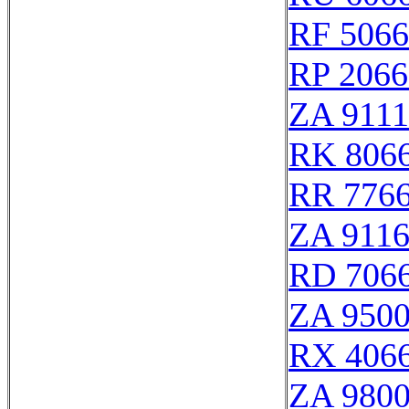
RF 506
RP 2066
ZA 911
RK 806
RR 776
ZA 911
RD 706
ZA 950
RX 406
ZA 980