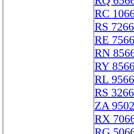
RQ 656
RC 106
RS 726
RE 756
RN 856
RY 856
RL 956
RS 326
ZA 950
RX 706
RG 506