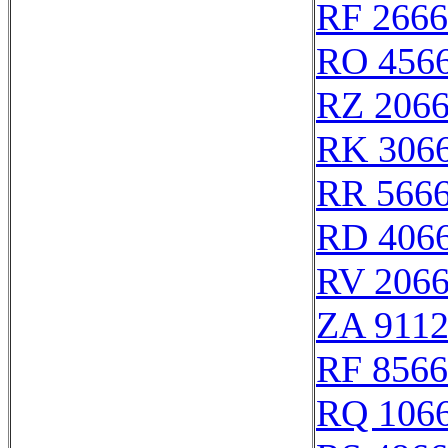
RF 266
RO 456
RZ 206
RK 306
RR 566
RD 406
RV 206
ZA 911
RF 856
RQ 106