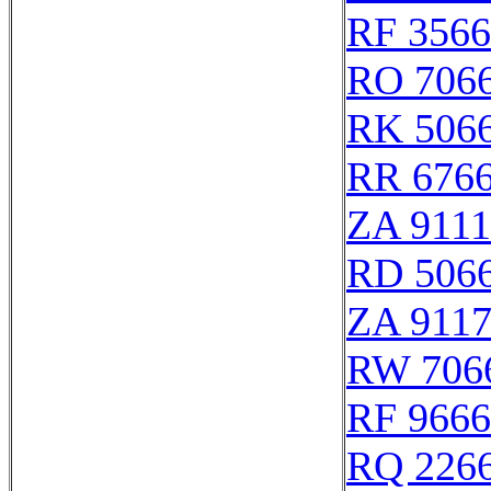
RF 356
RO 706
RK 506
RR 676
ZA 911
RD 506
ZA 911
RW 706
RF 966
RQ 226