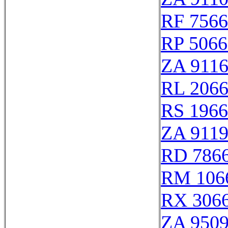
RF 756
RP 5066
ZA 911
RL 206
RS 196
ZA 911
RD 786
RM 106
RX 306
ZA 950