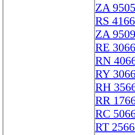
ZA 950
RS 416
ZA 950
RE 306
RN 406
RY 306
RH 356
RR 176
RC 506
RT 2566