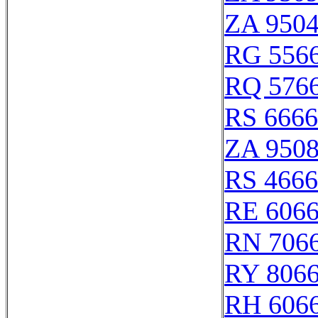
ZA 950
RG 556
RQ 576
RS 666
ZA 950
RS 466
RE 606
RN 706
RY 806
RH 606