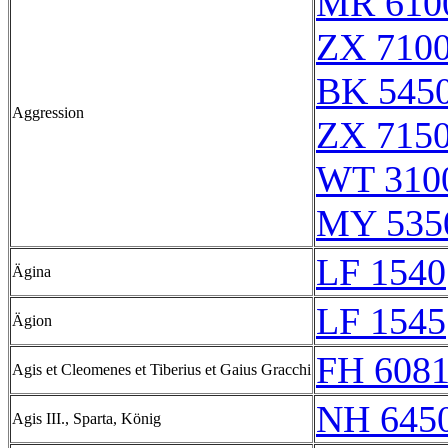
MR 610
ZX 7100
BK 545
Aggression
ZX 7150
WT 3100
MY 535
LF 1540
Ägina
LF 1545
Ägion
FH 608
Agis et Cleomenes et Tiberius et Gaius Gracchi
NH 645
Agis III., Sparta, König