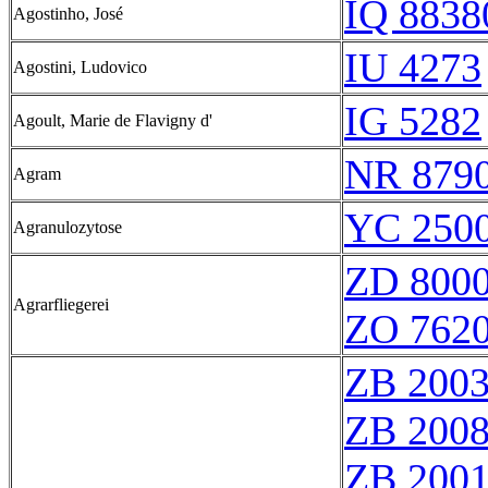
IQ 8838
Agostinho, José
IU 4273
Agostini, Ludovico
IG 5282
Agoult, Marie de Flavigny d'
NR 879
Agram
YC 2500
Agranulozytose
ZD 800
Agrarfliegerei
ZO 762
ZB 200
ZB 200
ZB 200