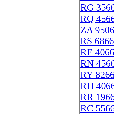
RG 356
RQ 456
ZA 950
RS 686
RE 406
RN 456
RY 826
RH 406
RR 196
RC 556