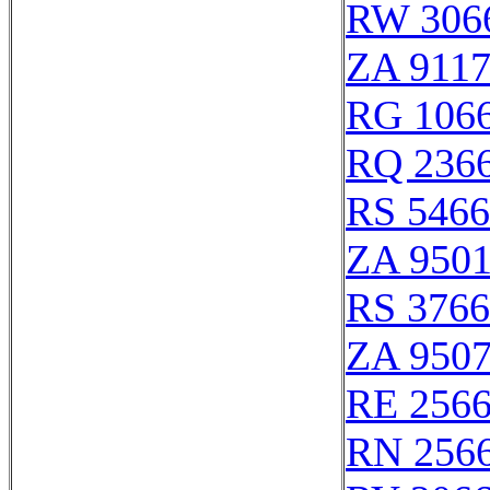
RW 306
ZA 911
RG 106
RQ 236
RS 546
ZA 950
RS 376
ZA 950
RE 256
RN 256