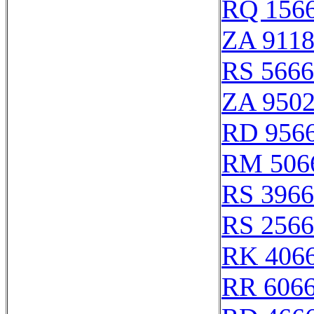
RQ 156
ZA 911
RS 566
ZA 950
RD 956
RM 506
RS 396
RS 256
RK 406
RR 606