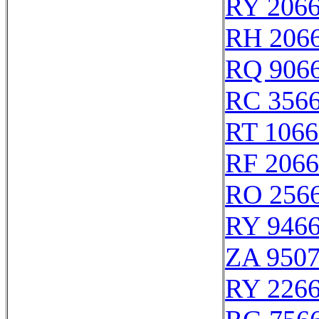
RY 206
RH 206
RQ 906
RC 356
RT 1066
RF 206
RO 256
RY 946
ZA 950
RY 226