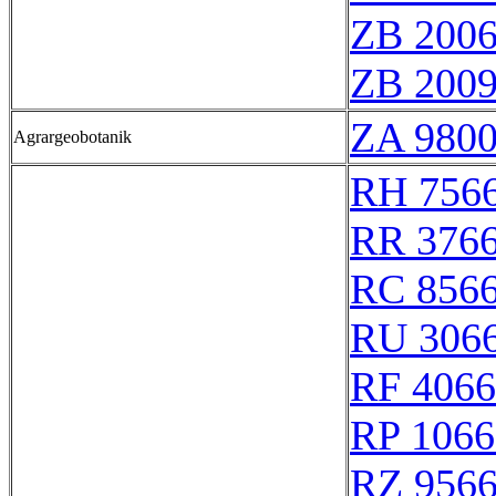
ZB 200
ZB 200
ZA 980
Agrargeobotanik
RH 756
RR 376
RC 856
RU 306
RF 406
RP 1066
RZ 956