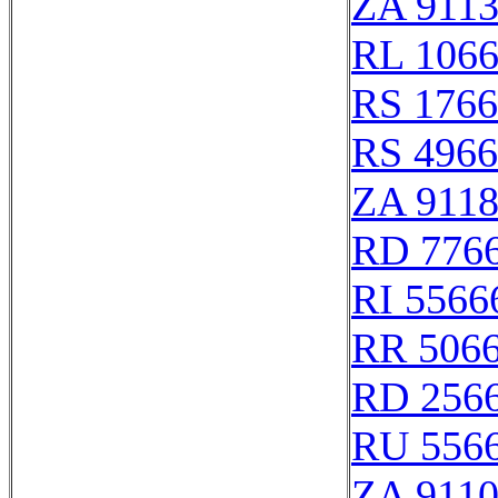
ZA 911
RL 106
RS 176
RS 496
ZA 911
RD 776
RI 5566
RR 506
RD 256
RU 556
ZA 9110