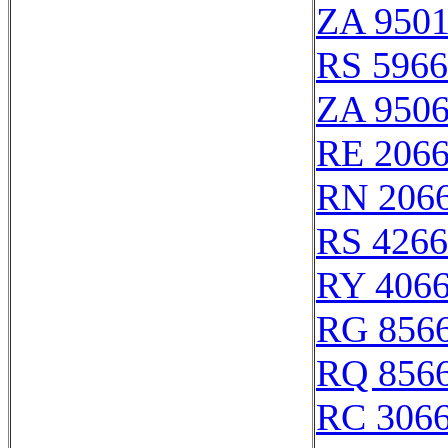
ZA 950
RS 596
ZA 950
RE 206
RN 206
RS 426
RY 406
RG 856
RQ 856
RC 306