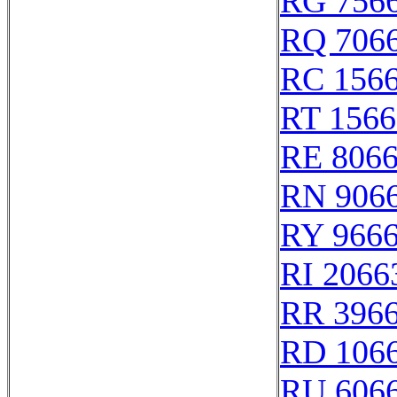
RG 756
RQ 706
RC 156
RT 1566
RE 806
RN 906
RY 966
RI 2066
RR 396
RD 106
RU 606