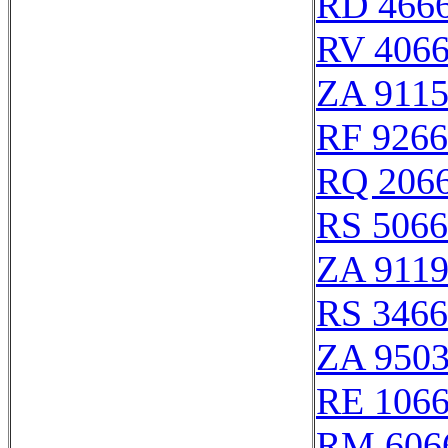
RD 466
RV 406
ZA 911
RF 926
RQ 206
RS 506
ZA 911
RS 346
ZA 950
RE 106
RM 606