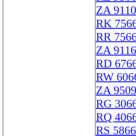
ZA 911
RK 756
RR 756
ZA 911
RD 676
RW 606
ZA 950
RG 306
RQ 406
RS 586