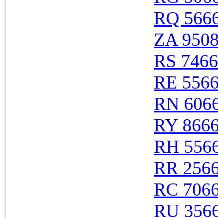
RQ 566
ZA 950
RS 746
RE 556
RN 606
RY 866
RH 556
RR 256
RC 706
RU 356