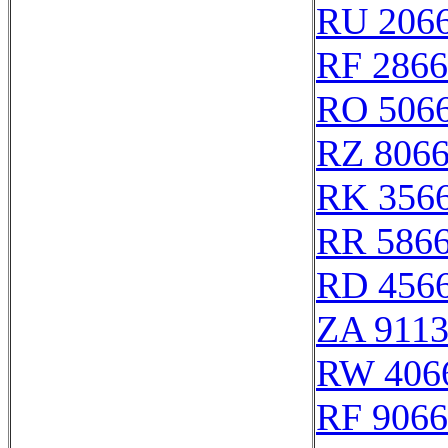
RU 206
RF 286
RO 506
RZ 806
RK 356
RR 586
RD 456
ZA 911
RW 406
RF 906