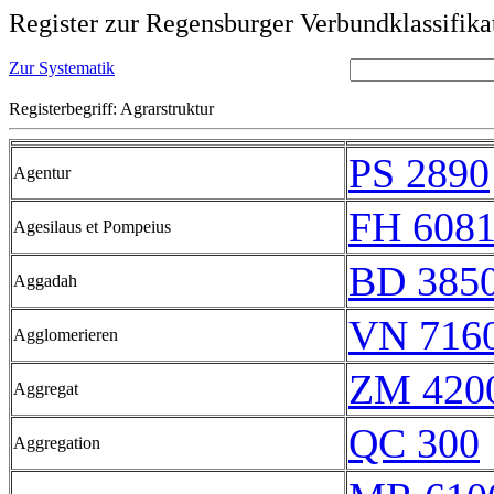
Register zur Regensburger Verbundklassifika
Zur Systematik
Registerbegriff: Agrarstruktur
PS 2890
Agentur
FH 608
Agesilaus et Pompeius
BD 385
Aggadah
VN 7160
Agglomerieren
ZM 420
Aggregat
QC 300
Aggregation