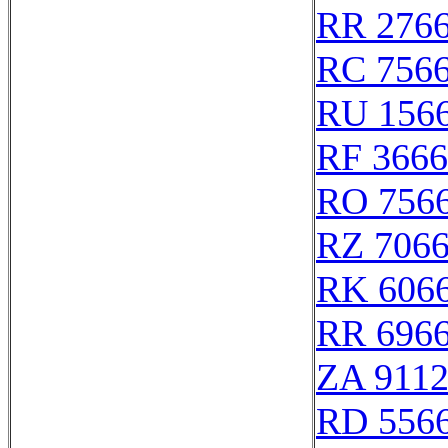
RR 276
RC 756
RU 156
RF 366
RO 756
RZ 706
RK 606
RR 696
ZA 911
RD 556