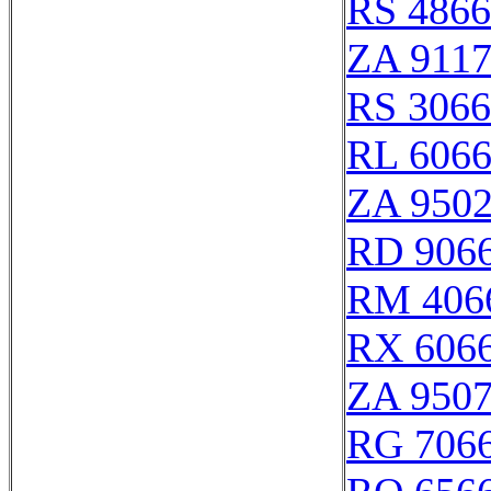
RS 486
ZA 911
RS 306
RL 606
ZA 950
RD 906
RM 406
RX 606
ZA 950
RG 706