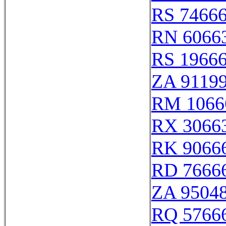
RS 7466
RN 6066
RS 1966
ZA 9119
RM 1066
RX 3066
RK 9066
RD 7666
ZA 9504
RQ 5766