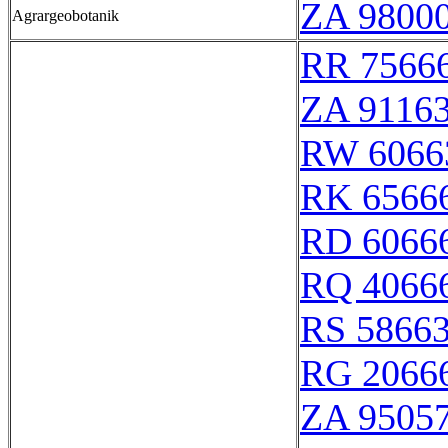
ZA 9800
Agrargeobotanik
RR 7566
ZA 9116
RW 6066
RK 6566
RD 6066
RQ 4066
RS 5866
RG 2066
ZA 9505