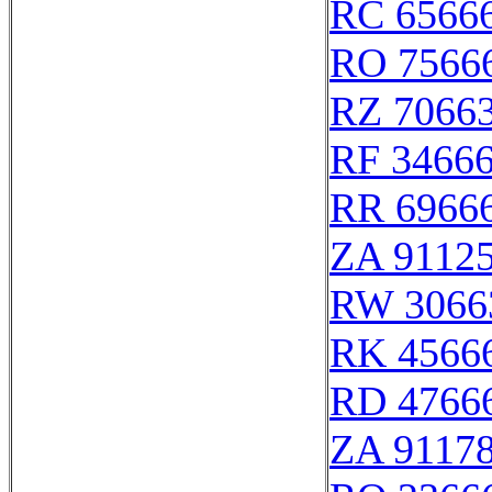
RC 6566
RO 7566
RZ 7066
RF 3466
RR 6966
ZA 9112
RW 3066
RK 4566
RD 4766
ZA 9117