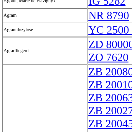
IG 5282
Agoult, Marie de Flavigny d'
NR 8790
Agram
YC 2500 
Agranulozytose
ZD 8000
Agrarfliegerei
ZO 7620
ZB 2008
ZB 2001
ZB 2006
ZB 2002
ZB 2004