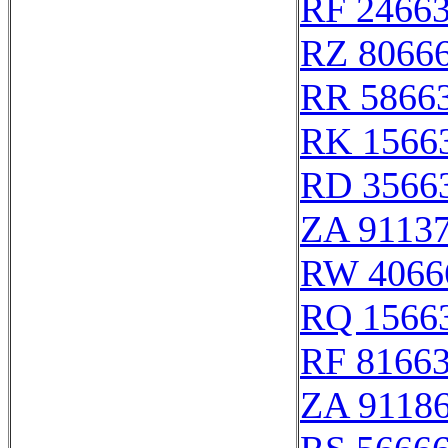
RF 2466
RZ 8066
RR 5866
RK 1566
RD 3566
ZA 9113
RW 4066
RQ 1566
RF 8166
ZA 9118