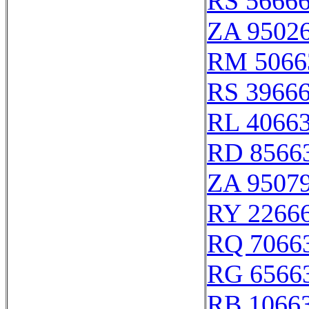
RS 5666
ZA 9502
RM 5066
RS 3966
RL 4066
RD 8566
ZA 9507
RY 2266
RQ 7066
RG 6566
RB 1066