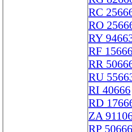
RC 2566
RO 2566
RY 9466
RF 1566
RR 5066
RU 5566
RI 40666
RD 1766
ZA 9110
RP 5066