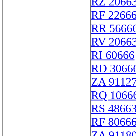
RZ 2066
RF 2266
RR 5666
RV 2066
RI 60666
RD 3066
ZA 9112
RQ 1066
RS 4866
RF 8066
ZA 9118