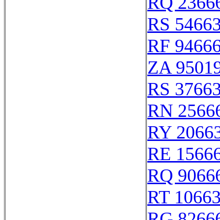
RQ 2366
RS 5466
RF 9466
ZA 9501
RS 3766
RN 2566
RY 2066
RE 1566
RQ 9066
RT 1066
RG 8266