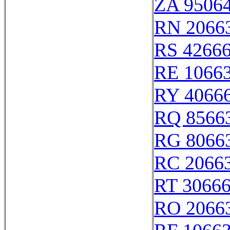
ZA 9506
RN 2066
RS 4266
RE 1066
RY 4066
RQ 8566
RG 8066
RC 2066
RT 3066
RO 2066