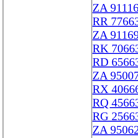
ZA 9111
RR 7766
ZA 9116
RK 7066
RD 6566
ZA 9500
RX 4066
RQ 4566
RG 2566
ZA 9506