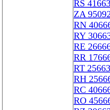
RS 4166
ZA 9509
RN 4066
RY 3066
RE 2666
RR 1766
RT 2566
RH 2566
RC 4066
RO 4566