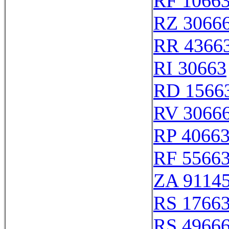
RF 1066
RZ 3066
RR 4366
RI 30663
RD 1566
RV 3066
RP 4066
RF 5566
ZA 9114
RS 1766
RS 4966