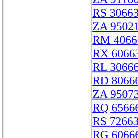
RS 3066
ZA 9502
RM 4066
RX 6066
RL 3066
RD 8066
ZA 9507
RQ 6566
RS 7266
RG 6066