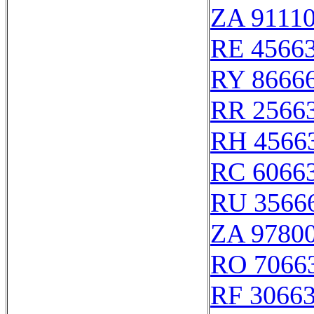
ZA 9111
RE 4566
RY 8666
RR 2566
RH 4566
RC 6066
RU 3566
ZA 9780
RO 7066
RF 3066