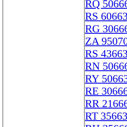
RQ 5066
RS 6066
RG 3066
ZA 9507
RS 4366
RN 5066
RY 5066
RE 3066
RR 2166
RT 3566