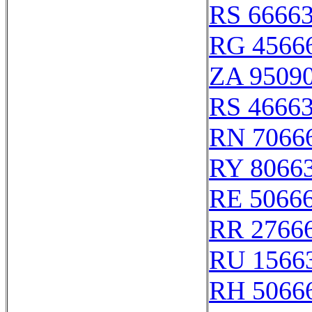
RS 6666
RG 4566
ZA 9509
RS 4666
RN 7066
RY 8066
RE 5066
RR 2766
RU 1566
RH 5066