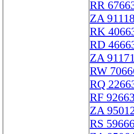
RR 6766
ZA 9111
RK 4066
RD 4666
ZA 9117
RW 7066
RQ 2266
RF 9266
ZA 9501
RS 5966