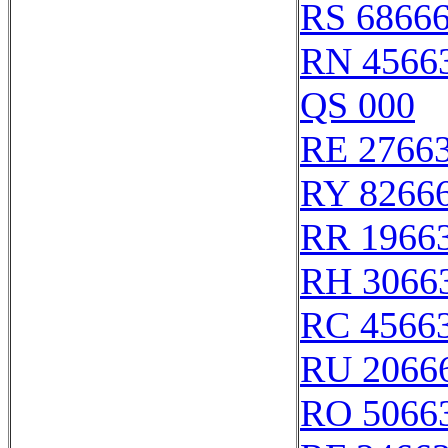
RS 6866
RN 4566
QS 000
RE 2766
RY 8266
RR 1966
RH 3066
RC 4566
RU 2066
RO 5066