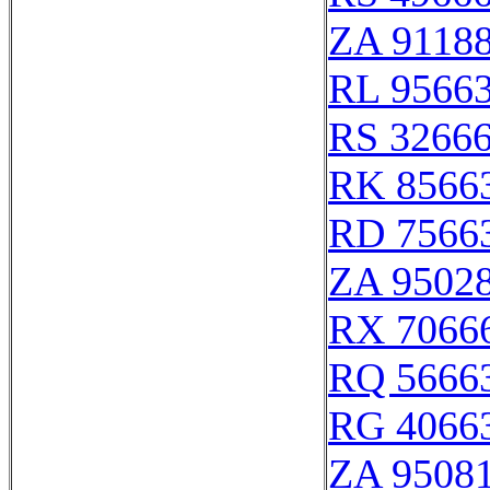
ZA 9118
RL 9566
RS 3266
RK 8566
RD 7566
ZA 9502
RX 7066
RQ 5666
RG 4066
ZA 9508