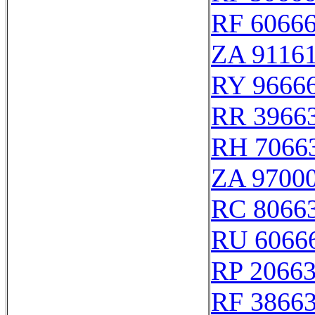
RF 6066
ZA 9116
RY 9666
RR 3966
RH 7066
ZA 9700
RC 8066
RU 6066
RP 2066
RF 3866