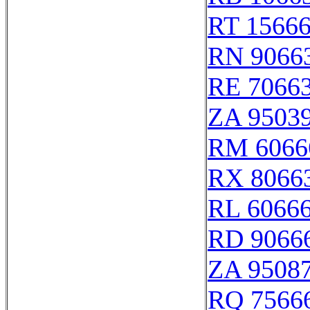
RT 1566
RN 9066
RE 7066
ZA 9503
RM 6066
RX 8066
RL 6066
RD 9066
ZA 9508
RQ 7566