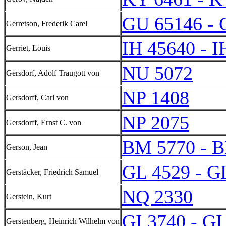
GU 65146 - 
Gerretson, Frederik Carel
IH 45640 - I
Gerriet, Louis
NU 5072
Gersdorf, Adolf Traugott von
NP 1408
Gersdorff, Carl von
NP 2075
Gersdorff, Ernst C. von
BM 5770 - 
Gerson, Jean
GL 4529 - G
Gerstäcker, Friedrich Samuel
NQ 2330
Gerstein, Kurt
GI 3740 - GI
Gerstenberg, Heinrich Wilhelm von