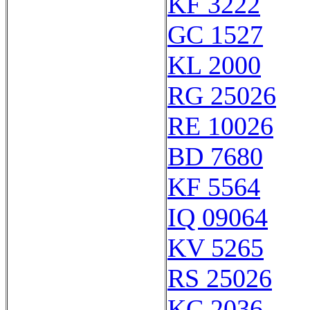
KF 3222
GC 1527
KL 2000
RG 25026
RE 10026
BD 7680
KF 5564
IQ 09064
KV 5265
RS 25026
KC 2036