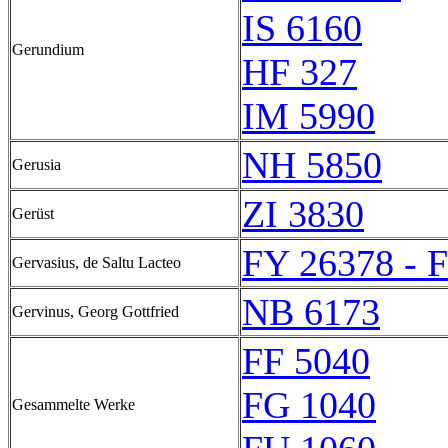
IS 6160
Gerundium
HF 327
IM 5990
NH 5850
Gerusia
ZI 3830
Gerüst
FY 26378 - 
Gervasius, de Saltu Lacteo
NB 6173
Gervinus, Georg Gottfried
FF 5040
FG 1040
Gesammelte Werke