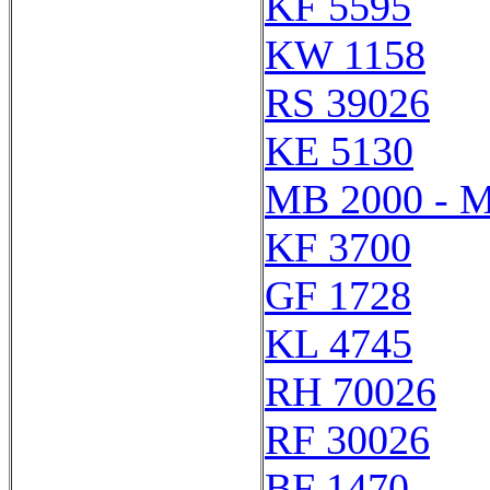
KF 5595
KW 1158
RS 39026
KE 5130
MB 2000 - 
KF 3700
GF 1728
KL 4745
RH 70026
RF 30026
BF 1470