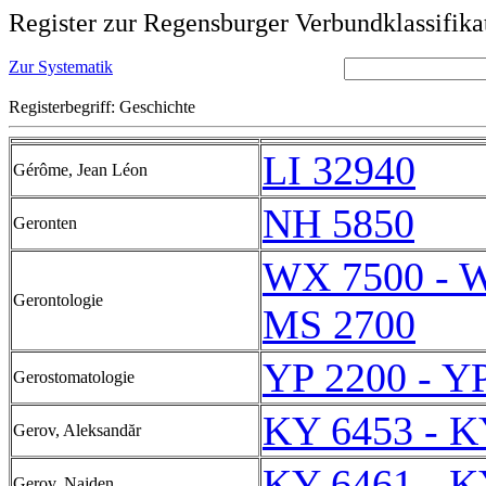
Register zur Regensburger Verbundklassifika
Zur Systematik
Registerbegriff: Geschichte
LI 32940
Gérôme, Jean Léon
NH 5850
Geronten
WX 7500 - 
Gerontologie
MS 2700
YP 2200 - Y
Gerostomatologie
KY 6453 - K
Gerov, Aleksandăr
KY 6461 - K
Gerov, Najden