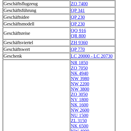
Geschäftsflugzeug
ZO 7400
Geschäftsführung
QP 341
Geschäftsidee
QP 230
Geschäftsmodell
QP 230
QQ 916
Geschäftsreise
QR 800
Geschäftsviertel
ZH 9360
Geschäftswert
QP 770
Geschenk
LC 20000 - LC 20730
NR 1850
ZO 7050
NK 4940
NW 3980
NW 2200
NW 3800
ZO 3050
NV 1800
NK 1600
NW 2600
NU 1500
ZL 3150
NK 6500