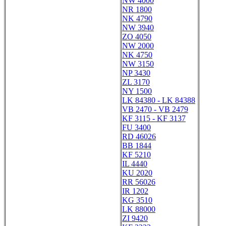
NW 4000
NR 1800
NK 4790
NW 3940
ZO 4050
NW 2000
NK 4750
NW 3150
NP 3430
ZL 3170
NY 1500
LK 84380 - LK 84388
VB 2470 - VB 2479
KF 3115 - KF 3137
FU 3400
RD 46026
BB 1844
KF 5210
IL 4440
KU 2020
RR 56026
IR 1202
KG 3510
LK 88000
ZI 9420