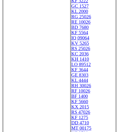
KF 3222
GC 1527
KL 2000
RG 25026
RE 10026
BD 7680
KF 5564
IQ 09064
KV 5265
RS 25026
KC 2036
KH 1410
LO 89512
KF 3644
GE 8303
KL 4444
RH 30026
RF 10026
BF 1400
KF 5660
KX 2015
RS 47026
KF 1275
DD 4710
MT 00175