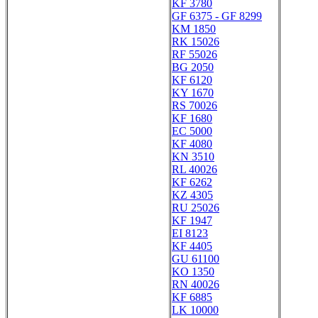
KF 3780
GF 6375 - GF 8299
KM 1850
RK 15026
RF 55026
BG 2050
KF 6120
KY 1670
RS 70026
KF 1680
EC 5000
KF 4080
KN 3510
RL 40026
KF 6262
KZ 4305
RU 25026
KF 1947
EI 8123
KF 4405
GU 61100
KO 1350
RN 40026
KF 6885
LK 10000