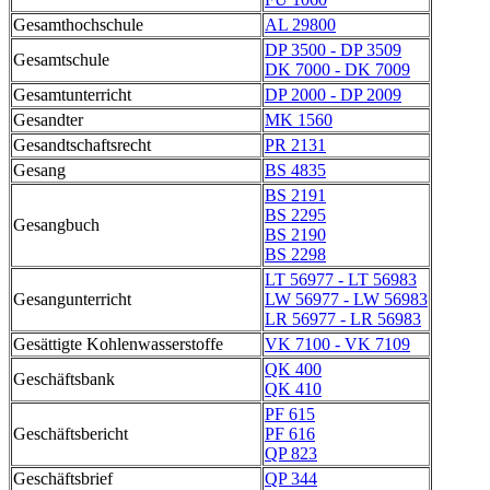
Gesamthochschule
AL 29800
DP 3500 - DP 3509
Gesamtschule
DK 7000 - DK 7009
Gesamtunterricht
DP 2000 - DP 2009
Gesandter
MK 1560
Gesandtschaftsrecht
PR 2131
Gesang
BS 4835
BS 2191
BS 2295
Gesangbuch
BS 2190
BS 2298
LT 56977 - LT 56983
Gesangunterricht
LW 56977 - LW 56983
LR 56977 - LR 56983
Gesättigte Kohlenwasserstoffe
VK 7100 - VK 7109
QK 400
Geschäftsbank
QK 410
PF 615
Geschäftsbericht
PF 616
QP 823
Geschäftsbrief
QP 344