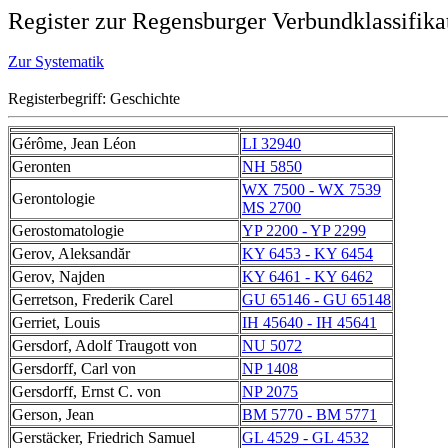
Register zur Regensburger Verbundklassifika
Zur Systematik
Registerbegriff: Geschichte
Gérôme, Jean Léon
LI 32940
Geronten
NH 5850
WX 7500 - WX 7539
Gerontologie
MS 2700
Gerostomatologie
YP 2200 - YP 2299
Gerov, Aleksandăr
KY 6453 - KY 6454
Gerov, Najden
KY 6461 - KY 6462
Gerretson, Frederik Carel
GU 65146 - GU 65148
Gerriet, Louis
IH 45640 - IH 45641
Gersdorf, Adolf Traugott von
NU 5072
Gersdorff, Carl von
NP 1408
Gersdorff, Ernst C. von
NP 2075
Gerson, Jean
BM 5770 - BM 5771
Gerstäcker, Friedrich Samuel
GL 4529 - GL 4532