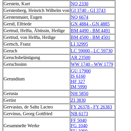
Gerstein, Kurt
NQ 2330
Gerstenberg, Heinrich Wilhelm von
GI 3740 - GI 3743
Gerstenmaier, Eugen
NQ 6674
Gerstl, Elfriede
GN 4884 - GN 4885
Gertrud, Helfta, Äbtissin, Heilige
BM 4490 - BM 4491
Gertrud, von Helfta, Heilige
BM 4500 - BM 4501
Gertsch, Franz
LI 32995
Geruch
LC 59000 - LC 59730
Geruchsbelästigung
AR 23500
Geruchssinn
WW 1740 - WW 1779
GU 17900
IS 6160
Gerundium
HF 327
IM 5990
Gerusia
NH 5850
Gerüst
ZI 3830
Gervasius, de Saltu Lacteo
FY 26378 - FY 26383
Gervinus, Georg Gottfried
NB 6173
FF 5040
Gesammelte Werke
FG 1040
FU 1060