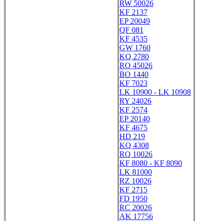
RW 50026
KF 2137
EP 20049
QF 081
KF 4535
GW 1760
KQ 2780
RO 45026
BO 1440
KF 7023
LK 10900 - LK 10908
RY 24026
KF 2574
EP 20140
KF 4675
HD 219
KQ 4308
RQ 10026
KF 8080 - KF 8090
LK 81000
RZ 10026
KF 2715
FD 1950
RC 20026
AK 17756