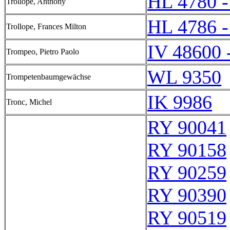
HL 4780 -
Trollope, Anthony
HL 4786 -
Trollope, Frances Milton
IV 48600 
Trompeo, Pietro Paolo
WL 9350
Trompetenbaumgewächse
IK 9986
Tronc, Michel
RY 90041
RY 90158
RY 90259
RY 90390
RY 90519