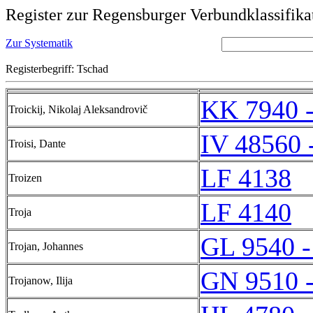
Register zur Regensburger Verbundklassifika
Zur Systematik
Registerbegriff: Tschad
KK 7940 
Troickij, Nikolaj Aleksandrovič
IV 48560 
Troisi, Dante
LF 4138
Troizen
LF 4140
Troja
GL 9540 -
Trojan, Johannes
GN 9510 
Trojanow, Ilija