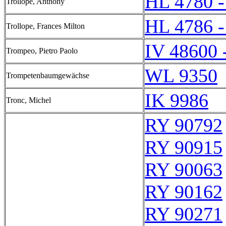
HL 4780 -
Trollope, Anthony
HL 4786 -
Trollope, Frances Milton
IV 48600 
Trompeo, Pietro Paolo
WL 9350
Trompetenbaumgewächse
IK 9986
Tronc, Michel
RY 90792
RY 90915
RY 90063
RY 90162
RY 90271