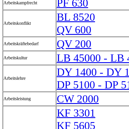
PF 630
Arbeitskampfrecht
BL 8520
Arbeitskonflikt
QV 600
QV 200
Arbeitskräftebedarf
LB 45000 - LB 
Arbeitskultur
DY 1400 - DY 
Arbeitslehre
DP 5100 - DP 5
CW 2000
Arbeitsleistung
KF 3301
KF 5605