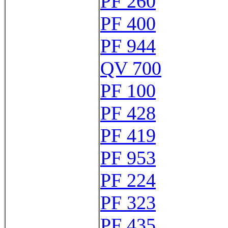
PF 260
PF 400
PF 944
QV 700
PF 100
PF 428
PF 419
PF 953
PF 224
PF 323
PF 435