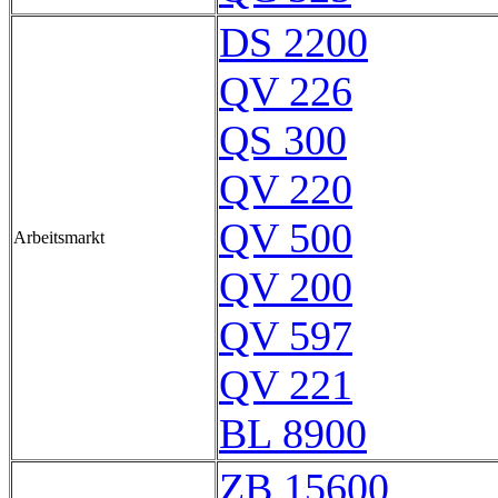
DS 2200
QV 226
QS 300
QV 220
QV 500
Arbeitsmarkt
QV 200
QV 597
QV 221
BL 8900
ZB 15600