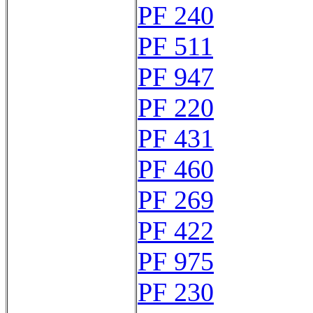
PF 240
PF 511
PF 947
PF 220
PF 431
PF 460
PF 269
PF 422
PF 975
PF 230