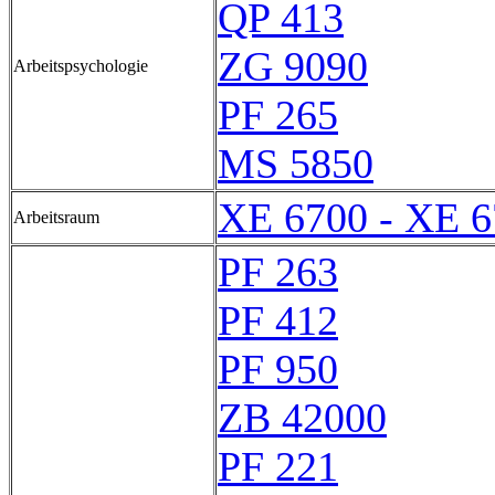
QP 413
ZG 9090
Arbeitspsychologie
PF 265
MS 5850
XE 6700 - XE 
Arbeitsraum
PF 263
PF 412
PF 950
ZB 42000
PF 221