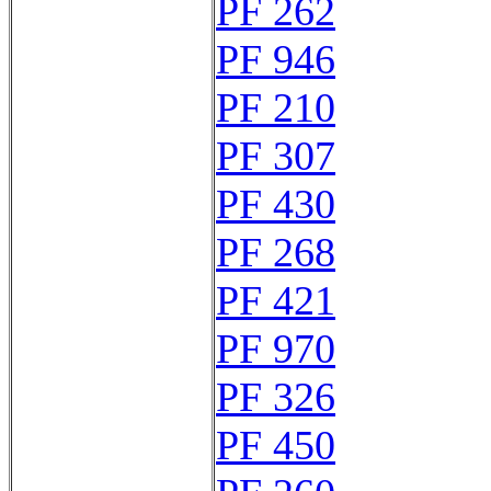
PF 262
PF 946
PF 210
PF 307
PF 430
PF 268
PF 421
PF 970
PF 326
PF 450