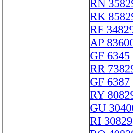
RN 3582
RK 8582
RF 3482
AP 8360
GF 6345
RR 7382
GF 6387
RY 8082
GU 3040
RI 30829