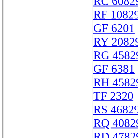
RC 6082
RF 1082
GF 6201
RY 2082
RG 4582
GF 6381
RH 4582
TF 2320
RS 4682
RQ 4082
RD 4782