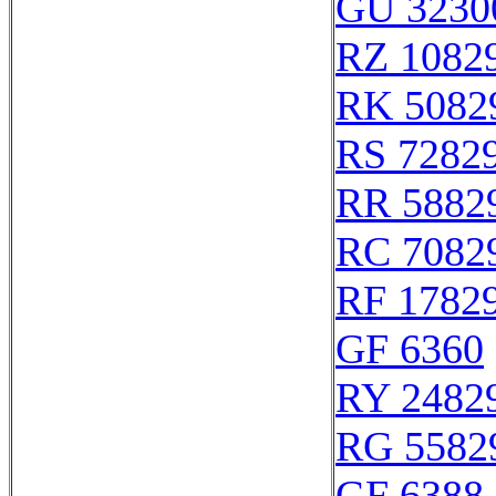
GU 3230
RZ 1082
RK 5082
RS 7282
RR 5882
RC 7082
RF 1782
GF 6360
RY 2482
RG 5582
GF 6388