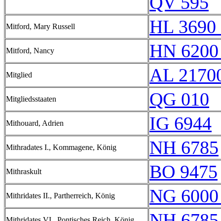
QV 595
HL 3690 
Mitford, Mary Russell
HN 6200
Mitford, Nancy
AL 2170
Mitglied
QG 010
Mitgliedsstaaten
IG 6944
Mithouard, Adrien
NH 6785
Mithradates I., Kommagene, König
BO 9475
Mithraskult
NG 6000
Mithridates II., Partherreich, König
NH 6785
Mithridates VI., Pontisches Reich, König