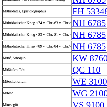
FH 53348
Mithridates, Epistolographus
NH 6785
Mithridatischer Krieg <74 v. Chr.-63 v. Chr.>
NH 6785
Mithridatischer Krieg <83 v. Chr.-81 v. Chr.>
NH 6785
Mithridatischer Krieg <89 v. Chr.-84 v. Chr.>
KW 8760
Mitić, Srboljub
QC 110
Mitläufereffekt
WE 3100
Mitochondrium
WG 210
Mitose
VS 9100 
Mitosegift