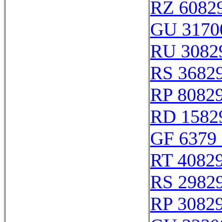
RZ 6082
GU 3170
RU 3082
RS 3682
RP 8082
RD 1582
GF 6379 
RT 4082
RS 2982
RP 3082