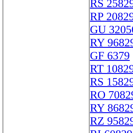
RS 2582
RP 2082
GU 3205
RY 9682
GF 6379
RT 1082
RS 1582
RO 7082
RY 8682
RZ 9582