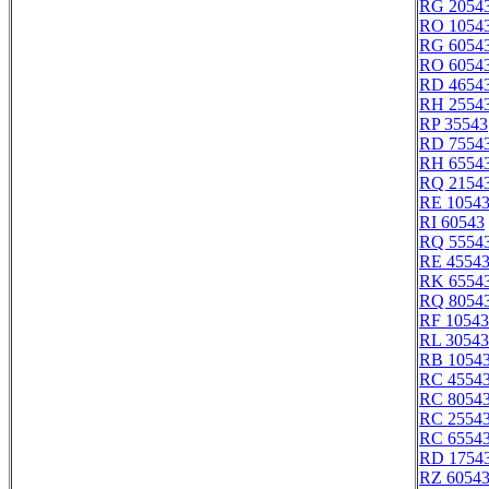
RG 2054
RO 1054
RG 6054
RO 6054
RD 4654
RH 2554
RP 35543
RD 7554
RH 6554
RQ 2154
RE 1054
RI 60543
RQ 5554
RE 4554
RK 6554
RQ 8054
RF 10543
RL 30543
RB 1054
RC 4554
RC 8054
RC 2554
RC 6554
RD 1754
RZ 6054