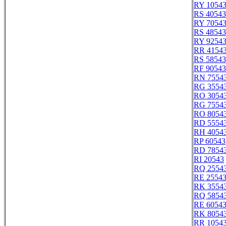
RY 1054
RS 40543
RY 7054
RS 48543
RY 9254
RR 4154
RS 58543
RF 90543
RN 7554
RG 3554
RO 3054
RG 7554
RO 8054
RD 5554
RH 4054
RP 60543
RD 7854
RI 20543
RQ 2554
RE 2554
RK 3554
RQ 5854
RE 6054
RK 8054
RR 1054