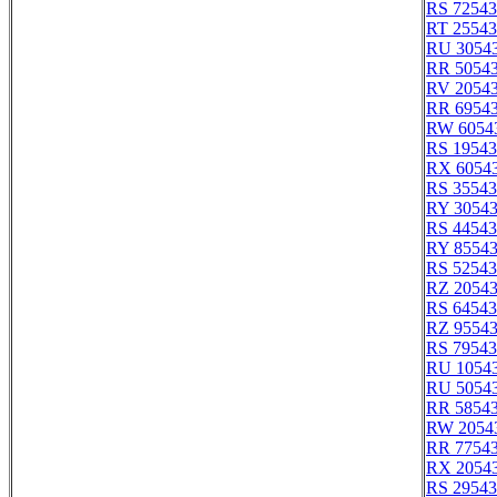
RS 72543
RT 25543
RU 3054
RR 5054
RV 2054
RR 6954
RW 6054
RS 19543
RX 6054
RS 35543
RY 3054
RS 44543
RY 8554
RS 52543
RZ 2054
RS 64543
RZ 9554
RS 79543
RU 1054
RU 5054
RR 5854
RW 2054
RR 7754
RX 2054
RS 29543