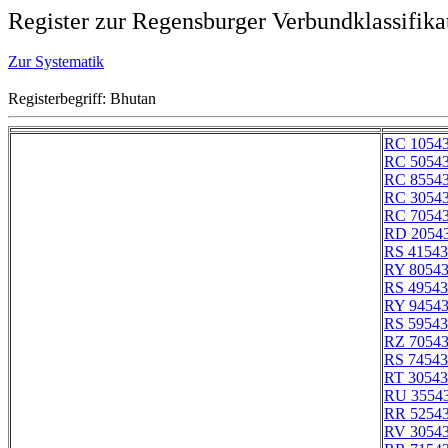
Register zur Regensburger Verbundklassifika
Zur Systematik
Registerbegriff: Bhutan
RC 1054
RC 5054
RC 8554
RC 3054
RC 7054
RD 2054
RS 41543
RY 8054
RS 49543
RY 9454
RS 59543
RZ 7054
RS 74543
RT 30543
RU 3554
RR 5254
RV 3054