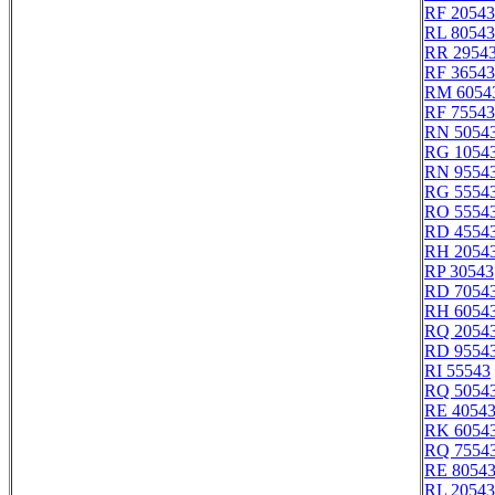
RF 20543
RL 80543
RR 2954
RF 36543
RM 6054
RF 75543
RN 5054
RG 1054
RN 9554
RG 5554
RO 5554
RD 4554
RH 2054
RP 30543
RD 7054
RH 6054
RQ 2054
RD 9554
RI 55543
RQ 5054
RE 4054
RK 6054
RQ 7554
RE 8054
RL 20543