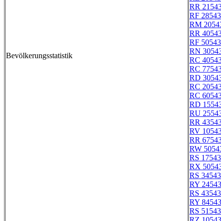
RR 2154
RF 28543
RM 2054
RR 4054
RF 50543
RN 3054
Bevölkerungsstatistik
RC 4054
RC 7754
RD 3054
RC 2054
RC 6054
RD 1554
RU 2554
RR 4354
RV 1054
RR 6754
RW 5054
RS 17543
RX 5054
RS 34543
RY 2454
RS 43543
RY 8454
RS 51543
RZ 1054