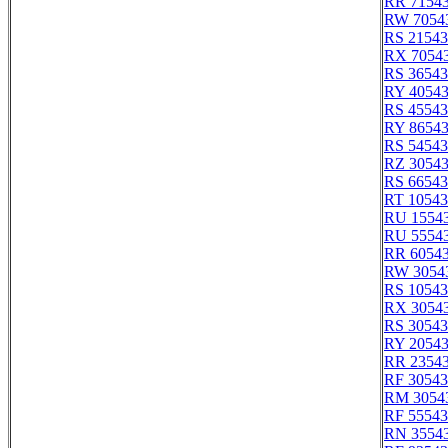
RR 7154
RW 7054
RS 21543
RX 7054
RS 36543
RY 4054
RS 45543
RY 8654
RS 54543
RZ 3054
RS 66543
RT 10543
RU 1554
RU 5554
RR 6054
RW 3054
RS 10543
RX 3054
RS 30543
RY 2054
RR 2354
RF 30543
RM 3054
RF 55543
RN 3554