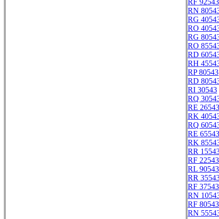
RF 92543
RN 8054
RG 4054
RO 4054
RG 8054
RO 8554
RD 6054
RH 4554
RP 80543
RD 8054
RI 30543
RQ 3054
RE 2654
RK 4054
RQ 6054
RE 6554
RK 8554
RR 1554
RF 22543
RL 90543
RR 3554
RF 37543
RN 1054
RF 80543
RN 5554