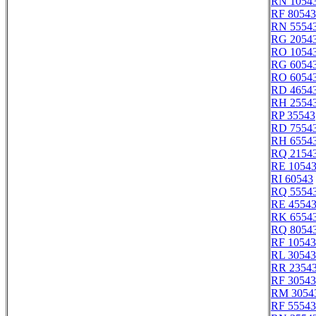
RN 1054
RF 80543
RN 5554
RG 2054
RO 1054
RG 6054
RO 6054
RD 4654
RH 2554
RP 35543
RD 7554
RH 6554
RQ 2154
RE 1054
RI 60543
RQ 5554
RE 4554
RK 6554
RQ 8054
RF 10543
RL 30543
RR 2354
RF 30543
RM 3054
RF 55543