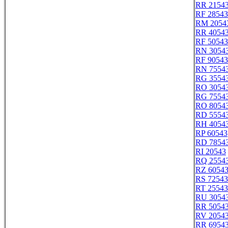
RR 2154
RF 28543
RM 2054
RR 4054
RF 50543
RN 3054
RF 90543
RN 7554
RG 3554
RO 3054
RG 7554
RO 8054
RD 5554
RH 4054
RP 60543
RD 7854
RI 20543
RQ 2554
RZ 6054
RS 72543
RT 25543
RU 3054
RR 5054
RV 2054
RR 6954