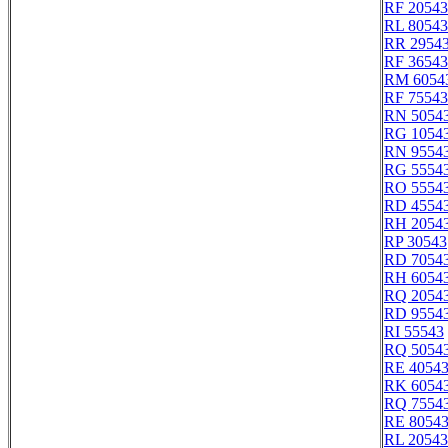
RF 20543
RL 80543
RR 2954
RF 36543
RM 6054
RF 75543
RN 5054
RG 1054
RN 9554
RG 5554
RO 5554
RD 4554
RH 2054
RP 30543
RD 7054
RH 6054
RQ 2054
RD 9554
RI 55543
RQ 5054
RE 4054
RK 6054
RQ 7554
RE 8054
RL 20543