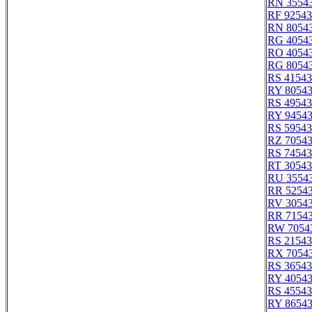
RN 3554
RF 92543
RN 8054
RG 4054
RO 4054
RG 8054
RS 41543
RY 8054
RS 49543
RY 9454
RS 59543
RZ 7054
RS 74543
RT 30543
RU 3554
RR 5254
RV 3054
RR 7154
RW 7054
RS 21543
RX 7054
RS 36543
RY 4054
RS 45543
RY 8654