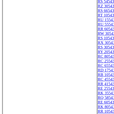
RS 54543
RZ 3054
RS 66543
RT 10543
RU 1554
RU 5554
RR 6054
RW 3054
RS 10543
RX 3054
RS 30543
RY 2054
RC 8054
RC 2554
RC 6554
RD 1754
RB 1054
RC 4554
RR 4154
RE 2554
RK 3554
RQ 5854
RE 6054
RK 8054
RR 1054