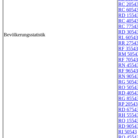
RC 2054
RC 6054
RD 1554
RC 4054
RC 7754
RD 3054
Bevölkerungsstatistik
RL 60543
RR 2754
RF 35543
RM 5054
RF 70543
RN 4554
RF 96543
RN 9054
RG 5054
RO 5054
RD 4054
RG 8554
RP 20543
RD 6754
RH 5554
RQ 1554
RD 9054
RI 50543
RQ 4554