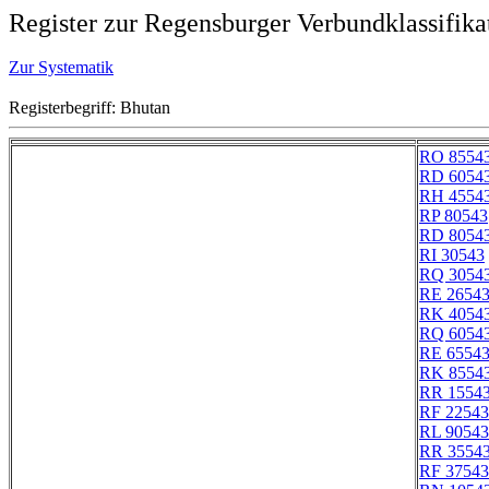
Register zur Regensburger Verbundklassifika
Zur Systematik
Registerbegriff: Bhutan
RO 8554
RD 6054
RH 4554
RP 80543
RD 8054
RI 30543
RQ 3054
RE 2654
RK 4054
RQ 6054
RE 6554
RK 8554
RR 1554
RF 22543
RL 90543
RR 3554
RF 37543