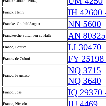
UM 4250
Franck-Condon-Prinzip
IH 42600 
Franck, Henri
NN 5600
Francke, Gotthilf August
AN 80325
Franckesche Stiftungen zu Halle
LI 30470
Franco, Battista
FY 25198 
Franco, de Colonia
NQ 3715
Franco, Francisco
NQ 3640
IQ 29370 
Franco, José
IU 4469
Franco, Niccolò