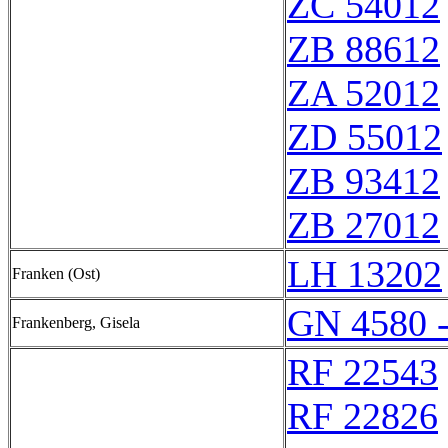
ZC 54012
ZB 88612
ZA 52012
ZD 55012
ZB 93412
ZB 27012
LH 13202
Franken (Ost)
GN 4580 
Frankenberg, Gisela
RF 22543
RF 22826