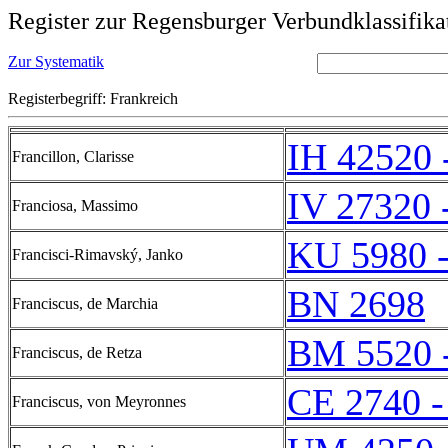
Register zur Regensburger Verbundklassifika
Zur Systematik
Registerbegriff: Frankreich
IH 42520 
Francillon, Clarisse
IV 27320 
Franciosa, Massimo
KU 5980 
Francisci-Rimavský, Janko
BN 2698
Franciscus, de Marchia
BM 5520 
Franciscus, de Retza
CE 2740 -
Franciscus, von Meyronnes