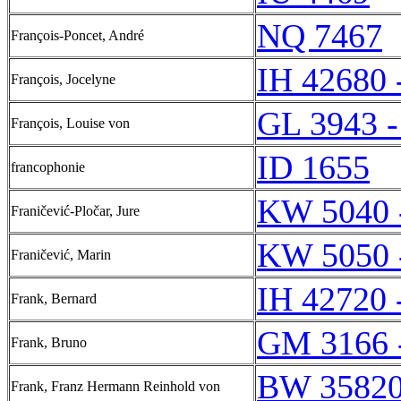
NQ 7467
François-Poncet, André
IH 42680 
François, Jocelyne
GL 3943 -
François, Louise von
ID 1655
francophonie
KW 5040 
Franičević-Pločar, Jure
KW 5050 
Franičević, Marin
IH 42720 
Frank, Bernard
GM 3166 
Frank, Bruno
BW 35820
Frank, Franz Hermann Reinhold von