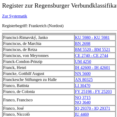
Register zur Regensburger Verbundklassifika
Zur Systematik
Registerbegriff: Frankreich (Nordost)
Francisci-Rimavský, Janko
KU 5980 - KU 5981
Franciscus, de Marchia
BN 2698
Franciscus, de Retza
BM 5520 - BM 5521
Franciscus, von Meyronnes
CE 2740 - CE 2744
Franck-Condon-Prinzip
UM 4250
Franck, Henri
IH 42600 - IH 42601
Francke, Gotthilf August
NN 5600
Franckesche Stiftungen zu Halle
AN 80325
Franco, Battista
LI 30470
Franco, de Colonia
FY 25198 - FY 25203
NQ 3715
Franco, Francisco
NQ 3640
Franco, José
IQ 29370 - IQ 29371
Franco, Niccolò
IU 4469