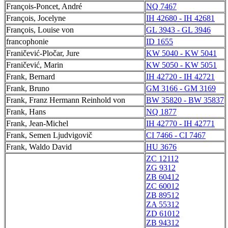
François-Poncet, André
NQ 7467
François, Jocelyne
IH 42680 - IH 42681
François, Louise von
GL 3943 - GL 3946
francophonie
ID 1655
Franičević-Pločar, Jure
KW 5040 - KW 5041
Franičević, Marin
KW 5050 - KW 5051
Frank, Bernard
IH 42720 - IH 42721
Frank, Bruno
GM 3166 - GM 3169
Frank, Franz Hermann Reinhold von
BW 35820 - BW 35837
Frank, Hans
NQ 1877
Frank, Jean-Michel
IH 42770 - IH 42771
Frank, Semen Ljudvigovič
CI 7466 - CI 7467
Frank, Waldo David
HU 3676
ZC 12112
ZG 9312
ZB 60412
ZC 60012
ZB 89512
ZA 55312
ZD 61012
ZB 94312