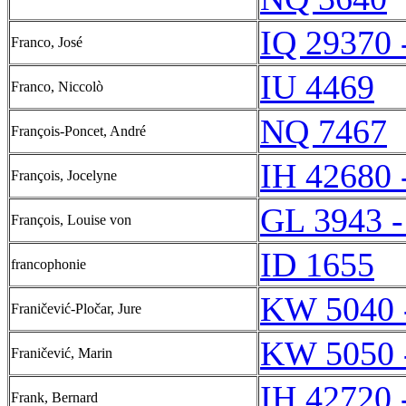
IQ 29370 
Franco, José
IU 4469
Franco, Niccolò
NQ 7467
François-Poncet, André
IH 42680 
François, Jocelyne
GL 3943 -
François, Louise von
ID 1655
francophonie
KW 5040 
Franičević-Pločar, Jure
KW 5050 
Franičević, Marin
IH 42720 
Frank, Bernard