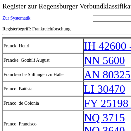
Register zur Regensburger Verbundklassifika
Zur Systematik
Registerbegriff: Frankreichforschung
IH 42600 
Franck, Henri
NN 5600
Francke, Gotthilf August
AN 80325
Franckesche Stiftungen zu Halle
LI 30470
Franco, Battista
FY 25198 
Franco, de Colonia
NQ 3715
Franco, Francisco
NQ 3640