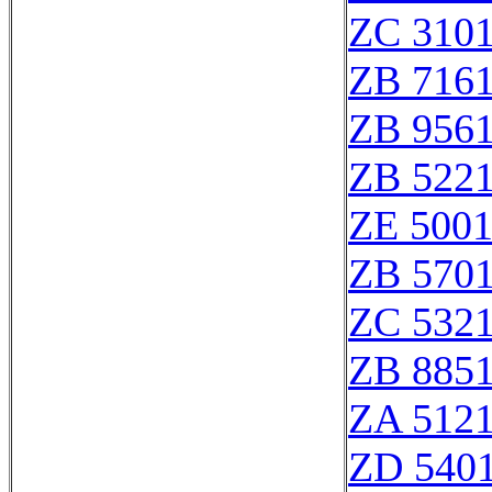
ZC 310
ZB 716
ZB 956
ZB 522
ZE 500
ZB 570
ZC 532
ZB 885
ZA 512
ZD 540