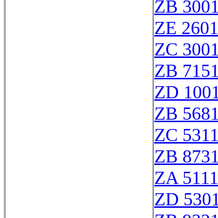
ZB 300
ZE 260
ZC 300
ZB 715
ZD 100
ZB 568
ZC 531
ZB 873
ZA 511
ZD 530