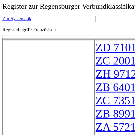
Register zur Regensburger Verbundklassifika
Zur Systematik
Registerbegriff: Französisch
ZD 710
ZC 200
ZH 971
ZB 640
ZC 735
ZB 899
ZA 572