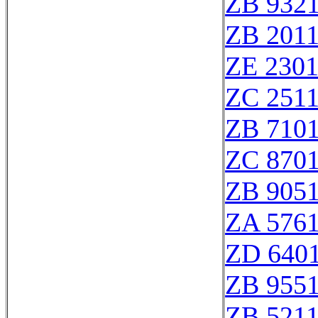
ZB 932
ZB 201
ZE 230
ZC 251
ZB 710
ZC 870
ZB 905
ZA 576
ZD 640
ZB 955
ZB 521