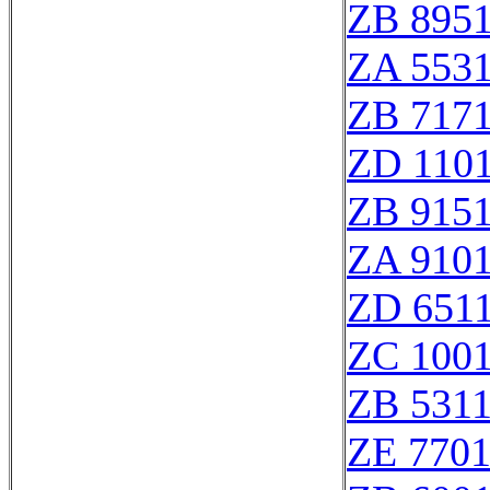
ZB 895
ZA 553
ZB 717
ZD 110
ZB 915
ZA 910
ZD 651
ZC 100
ZB 531
ZE 770