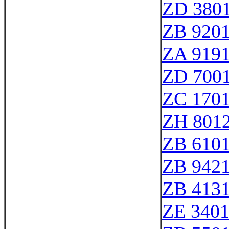
ZD 380
ZB 920
ZA 919
ZD 700
ZC 170
ZH 801
ZB 610
ZB 942
ZB 413
ZE 340