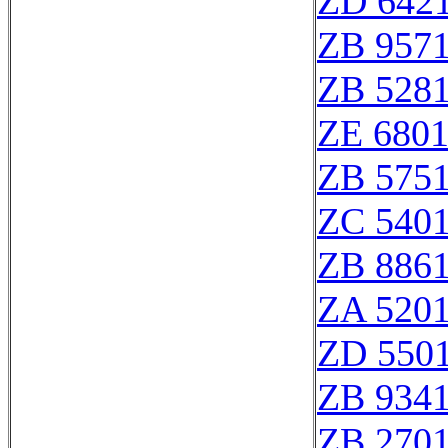
ZD 642
ZB 957
ZB 528
ZE 680
ZB 575
ZC 540
ZB 886
ZA 520
ZD 550
ZB 934
ZB 270