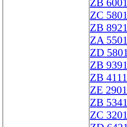
ZB 600
ZC 580
ZB 892
ZA 550
ZD 580
ZB 939
ZB 411
ZE 290
ZB 534
ZC 320