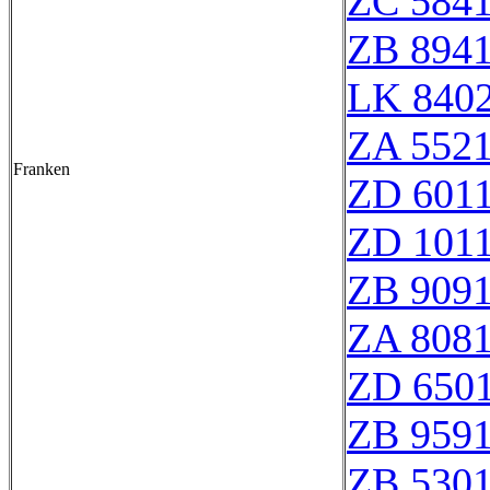
ZC 584
ZB 894
LK 8402
ZA 552
Franken
ZD 601
ZD 101
ZB 909
ZA 808
ZD 650
ZB 959
ZB 530