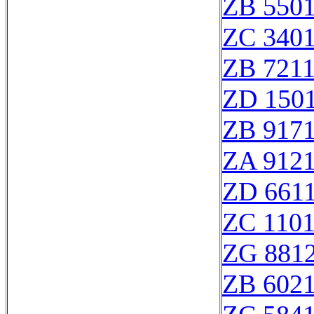
ZB 550
ZC 340
ZB 721
ZD 150
ZB 917
ZA 912
ZD 661
ZC 110
ZG 881
ZB 602