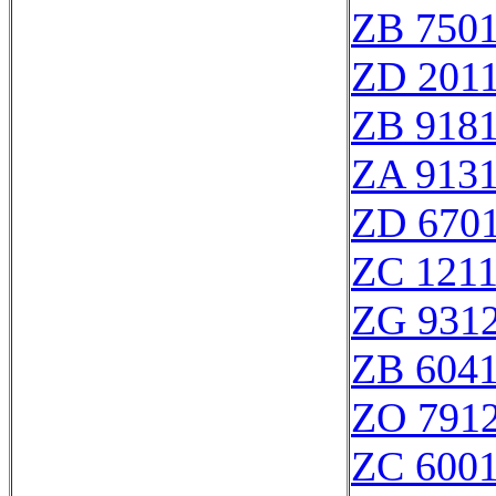
ZB 750
ZD 201
ZB 918
ZA 913
ZD 670
ZC 121
ZG 931
ZB 604
ZO 791
ZC 600