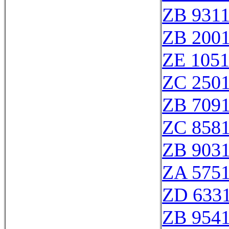
ZB 931
ZB 200
ZE 105
ZC 250
ZB 709
ZC 858
ZB 903
ZA 575
ZD 633
ZB 954