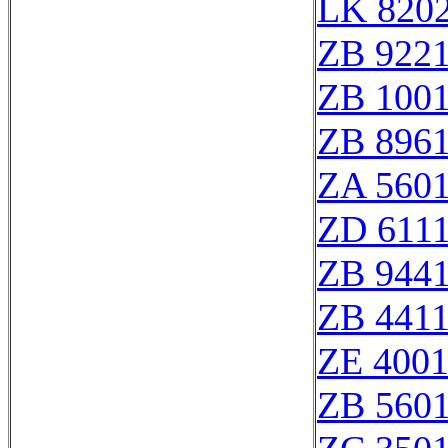
LK 8202
ZB 922
ZB 100
ZB 896
ZA 560
ZD 611
ZB 944
ZB 441
ZE 400
ZB 560