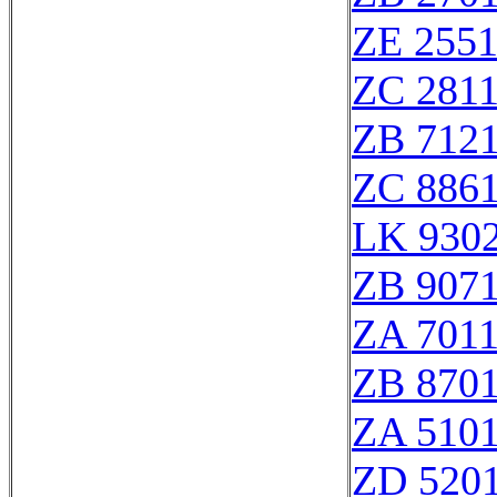
ZE 255
ZC 281
ZB 712
ZC 886
LK 9302
ZB 907
ZA 701
ZB 870
ZA 510
ZD 520