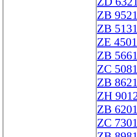
ZD 632
ZB 952
ZB 513
ZE 450
ZB 566
ZC 508
ZB 862
ZH 901
ZB 620
ZC 730
ZB 898