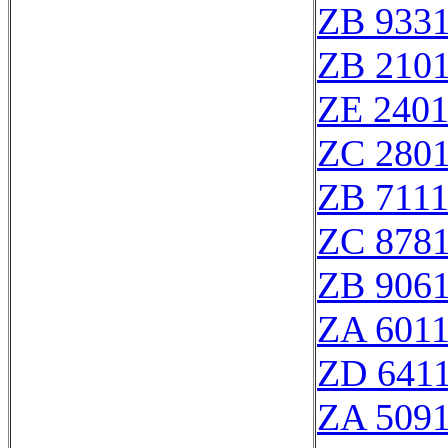
ZB 933
ZB 210
ZE 240
ZC 280
ZB 711
ZC 878
ZB 906
ZA 601
ZD 641
ZA 509