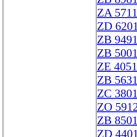
ZA 571
ZD 620
ZB 949
ZB 500
ZE 405
ZB 563
ZC 380
ZO 591
ZB 850
ZD 440