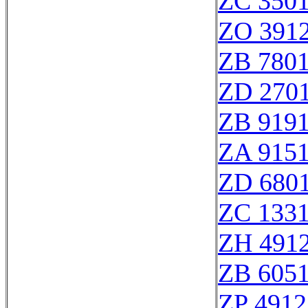
ZC 350
ZO 391
ZB 780
ZD 270
ZB 919
ZA 915
ZD 680
ZC 133
ZH 491
ZB 605
ZP 4912