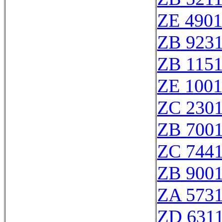
ZE 490
ZB 923
ZB 115
ZE 100
ZC 230
ZB 700
ZC 744
ZB 900
ZA 573
ZD 631