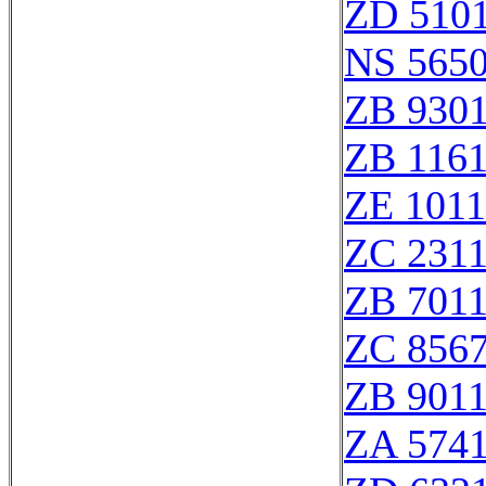
ZD 510
NS 565
ZB 930
ZB 116
ZE 101
ZC 231
ZB 701
ZC 856
ZB 901
ZA 574