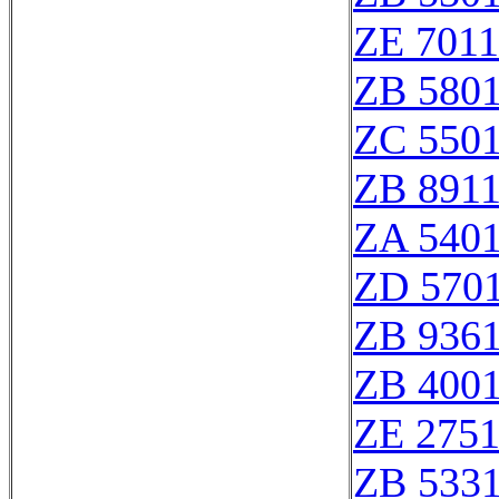
ZE 701
ZB 580
ZC 550
ZB 891
ZA 540
ZD 570
ZB 936
ZB 400
ZE 275
ZB 533