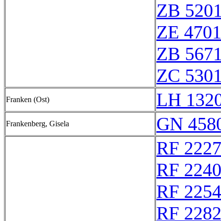
ZB 520
ZE 470
ZB 567
ZC 530
LH 132
Franken (Ost)
GN 4580
Frankenberg, Gisela
RF 222
RF 224
RF 225
RF 228