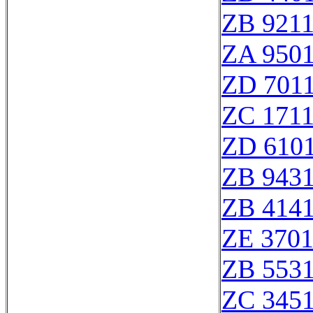
ZB 921
ZA 950
ZD 701
ZC 171
ZD 610
ZB 943
ZB 414
ZE 370
ZB 553
ZC 345