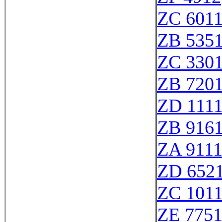
ZC 601
ZB 535
ZC 330
ZB 720
ZD 111
ZB 916
ZA 911
ZD 652
ZC 101
ZE 775