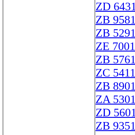
ZD 643
ZB 958
ZB 529
ZE 700
ZB 576
ZC 541
ZB 890
ZA 530
ZD 560
ZB 935