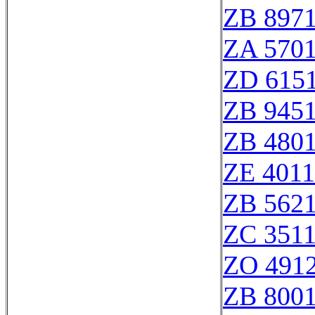
ZB 897
ZA 570
ZD 615
ZB 945
ZB 480
ZE 401
ZB 562
ZC 351
ZO 491
ZB 800