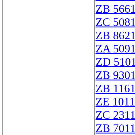
ZB 566
ZC 508
ZB 862
ZA 509
ZD 510
ZB 930
ZB 116
ZE 101
ZC 231
ZB 701