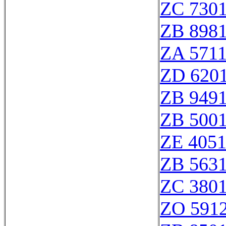
ZC 730
ZB 898
ZA 571
ZD 620
ZB 949
ZB 500
ZE 405
ZB 563
ZC 380
ZO 591