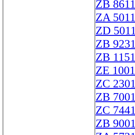
ZB 861
ZA 501
ZD 501
ZB 923
ZB 115
ZE 100
ZC 230
ZB 700
ZC 744
ZB 900