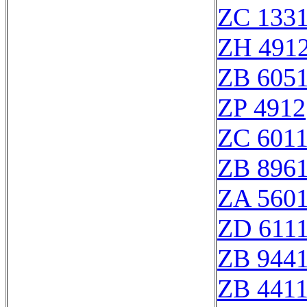
ZC 133
ZH 491
ZB 605
ZP 4912
ZC 601
ZB 896
ZA 560
ZD 611
ZB 944
ZB 441