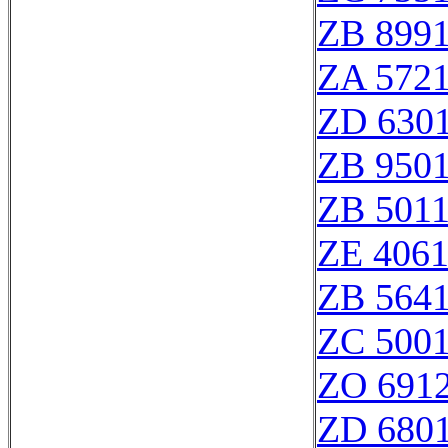
ZB 899
ZA 572
ZD 630
ZB 950
ZB 501
ZE 406
ZB 564
ZC 500
ZO 691
ZD 680