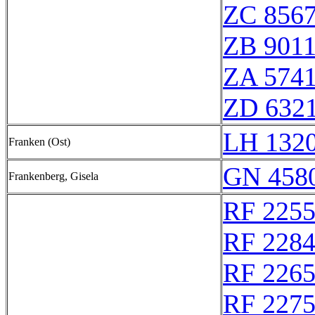
ZC 856
ZB 901
ZA 574
ZD 632
LH 132
Franken (Ost)
GN 4580
Frankenberg, Gisela
RF 225
RF 228
RF 226
RF 227