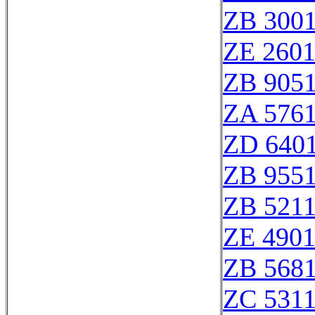
ZB 300
ZE 260
ZB 905
ZA 576
ZD 640
ZB 955
ZB 521
ZE 490
ZB 568
ZC 531