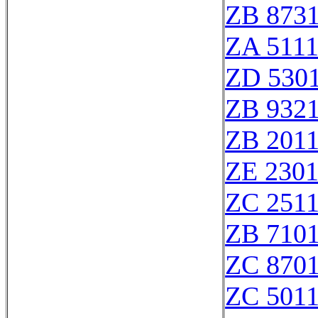
ZB 873
ZA 511
ZD 530
ZB 932
ZB 201
ZE 230
ZC 251
ZB 710
ZC 870
ZC 501