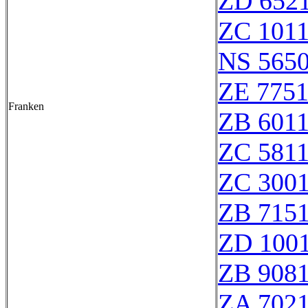
ZD 652
ZC 101
NS 565
ZE 775
Franken
ZB 601
ZC 581
ZC 300
ZB 715
ZD 100
ZB 908
ZA 702