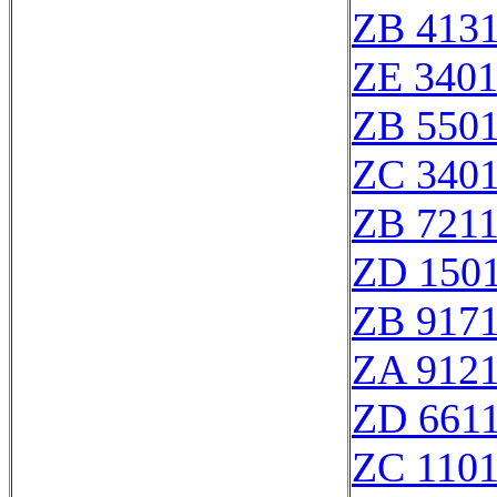
ZB 413
ZE 340
ZB 550
ZC 340
ZB 721
ZD 150
ZB 917
ZA 912
ZD 661
ZC 110