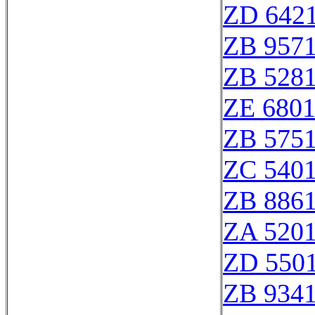
ZD 642
ZB 957
ZB 528
ZE 680
ZB 575
ZC 540
ZB 886
ZA 520
ZD 550
ZB 934