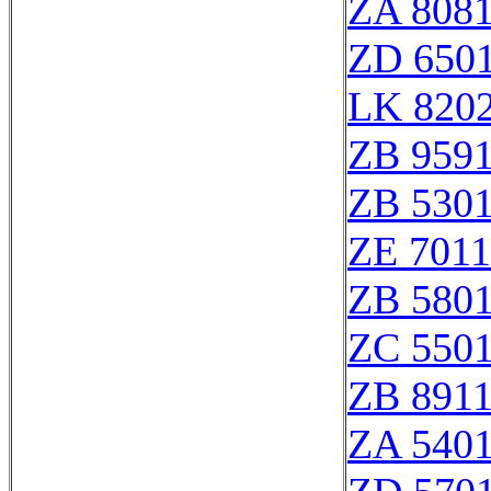
ZA 808
ZD 650
LK 8202
ZB 959
ZB 530
ZE 701
ZB 580
ZC 550
ZB 891
ZA 540