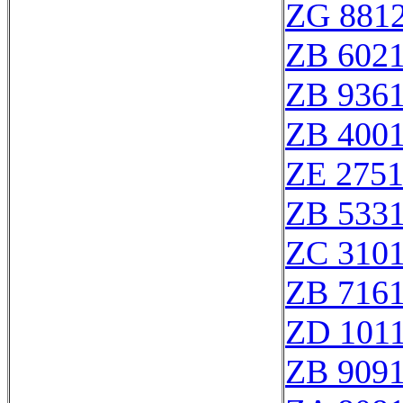
ZG 881
ZB 602
ZB 936
ZB 400
ZE 275
ZB 533
ZC 310
ZB 716
ZD 101
ZB 909