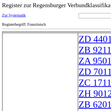
Register zur Regensburger Verbundklassifika
Zur Systematik
Registerbegriff: Französisch
ZD 440
ZB 921
ZA 950
ZD 701
ZC 171
ZH 901
ZB 620