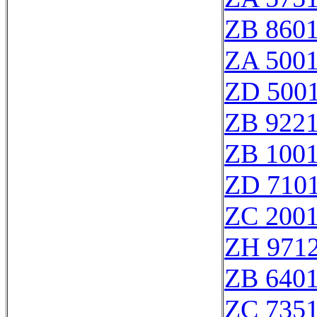
ZB 860
ZA 500
ZD 500
ZB 922
ZB 100
ZD 710
ZC 200
ZH 971
ZB 640
ZC 735