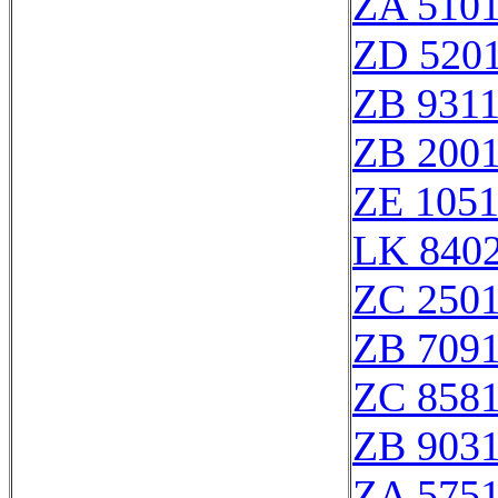
ZA 510
ZD 520
ZB 931
ZB 200
ZE 105
LK 8402
ZC 250
ZB 709
ZC 858
ZB 903
ZA 575