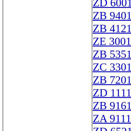
ZD 600
ZB 940
ZB 412
ZE 300
ZB 535
ZC 330
ZB 720
ZD 111
ZB 916
ZA 911