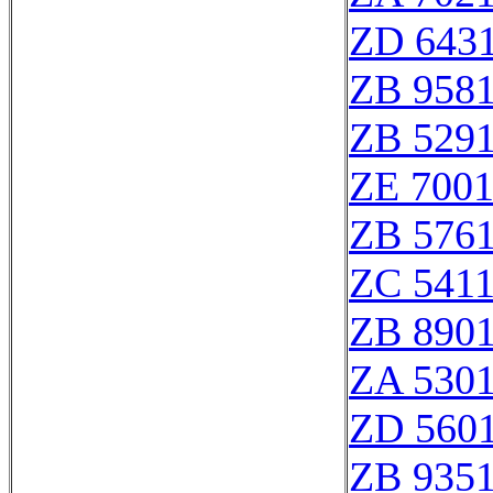
ZD 643
ZB 958
ZB 529
ZE 700
ZB 576
ZC 541
ZB 890
ZA 530
ZD 560
ZB 935