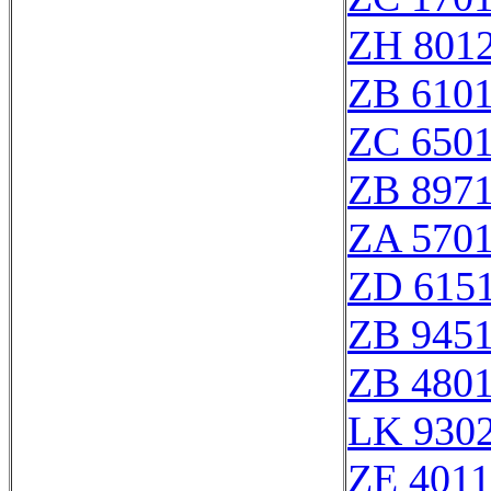
ZH 801
ZB 610
ZC 650
ZB 897
ZA 570
ZD 615
ZB 945
ZB 480
LK 9302
ZE 401