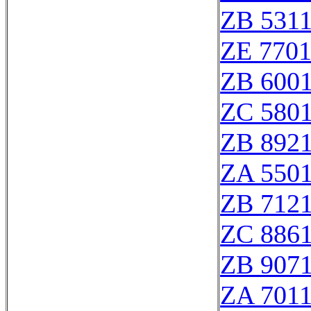
ZB 531
ZE 770
ZB 600
ZC 580
ZB 892
ZA 550
ZB 712
ZC 886
ZB 907
ZA 701