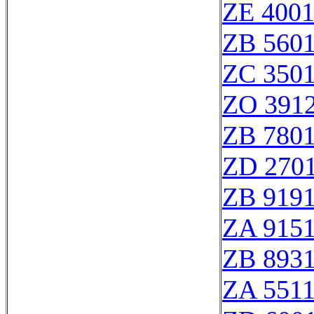
ZE 400
ZB 560
ZC 350
ZO 391
ZB 780
ZD 270
ZB 919
ZA 915
ZB 893
ZA 551