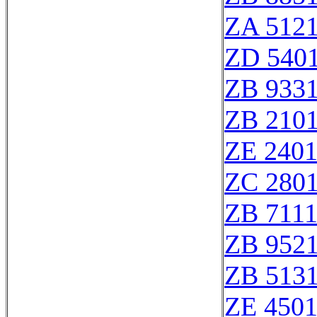
ZA 512
ZD 540
ZB 933
ZB 210
ZE 240
ZC 280
ZB 711
ZB 952
ZB 513
ZE 450