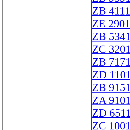
ZB 411
ZE 290
ZB 534
ZC 320
ZB 717
ZD 110
ZB 915
ZA 910
ZD 651
ZC 100