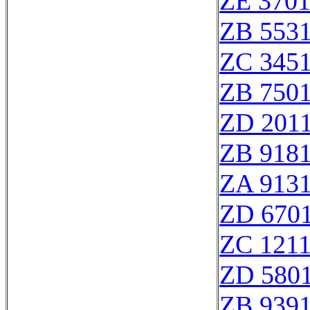
ZE 370
ZB 553
ZC 345
ZB 750
ZD 201
ZB 918
ZA 913
ZD 670
ZC 121
ZD 580
ZB 939