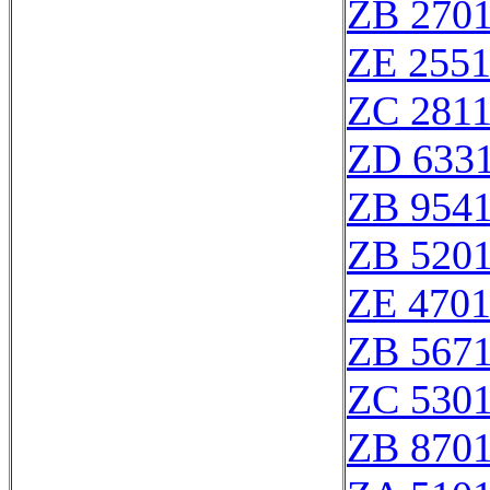
ZB 270
ZE 255
ZC 281
ZD 633
ZB 954
ZB 520
ZE 470
ZB 567
ZC 530
ZB 870