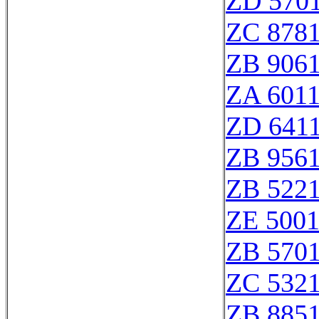
ZD 570
ZC 878
ZB 906
ZA 601
ZD 641
ZB 956
ZB 522
ZE 500
ZB 570
ZC 532
ZB 885