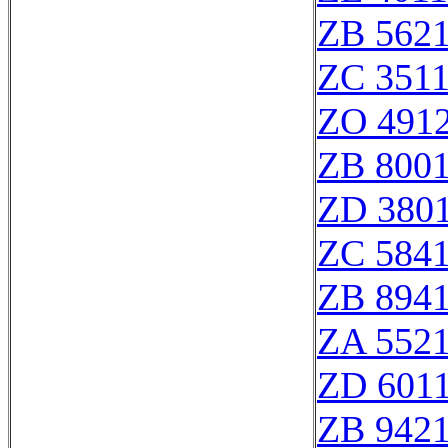
ZB 562
ZC 351
ZO 491
ZB 800
ZD 380
ZC 584
ZB 894
ZA 552
ZD 601
ZB 942