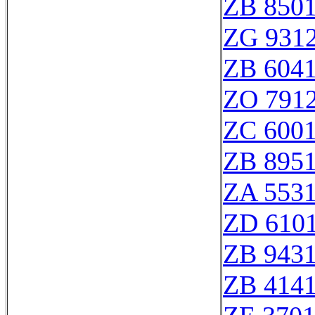
ZB 850
ZG 931
ZB 604
ZO 791
ZC 600
ZB 895
ZA 553
ZD 610
ZB 943
ZB 414