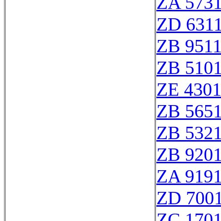
ZA 573
ZD 631
ZB 951
ZB 510
ZE 430
ZB 565
ZB 532
ZB 920
ZA 919
ZD 700
ZC 170