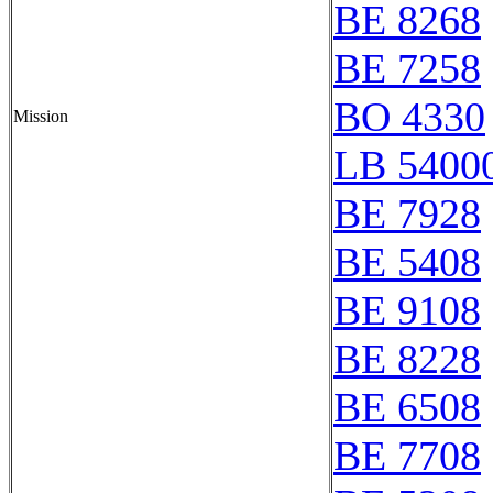
BE 8268
BE 7258
BO 4330
Mission
LB 54000
BE 7928
BE 5408
BE 9108
BE 8228
BE 6508
BE 7708