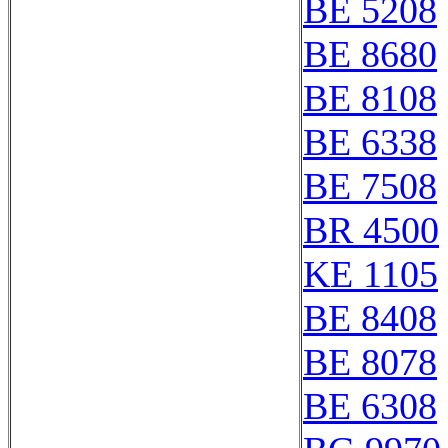
BE 5208
BE 8680
BE 8108
BE 6338
BE 7508
BR 4500
KE 1105
BE 8408
BE 8078
BE 6308