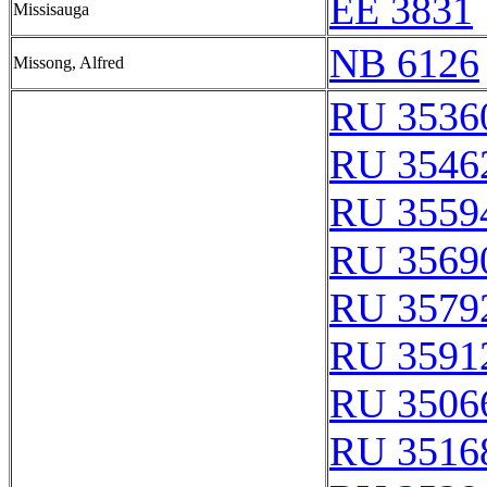
EE 3831
Missisauga
NB 6126
Missong, Alfred
RU 3536
RU 3546
RU 3559
RU 3569
RU 3579
RU 3591
RU 3506
RU 3516