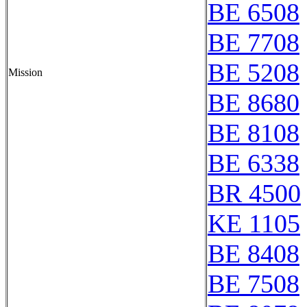
BE 6508
BE 7708
BE 5208
Mission
BE 8680
BE 8108
BE 6338
BR 4500
KE 1105
BE 8408
BE 7508