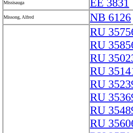
EE 3831
Missisauga
NB 6126
Missong, Alfred
RU 3575
RU 3585
RU 3502
RU 3514
RU 3523
RU 3536
RU 3548
RU 3560