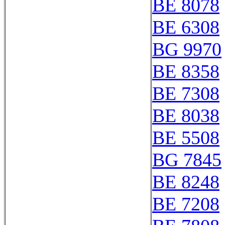
BE 8078
BE 6308
BG 9970
BE 8358
BE 7308
BE 8038
BE 5508
BG 7845
BE 8248
BE 7208