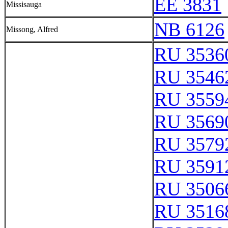
EE 3831
Missisauga
NB 6126
Missong, Alfred
RU 3536
RU 3546
RU 3559
RU 3569
RU 3579
RU 3591
RU 3506
RU 3516