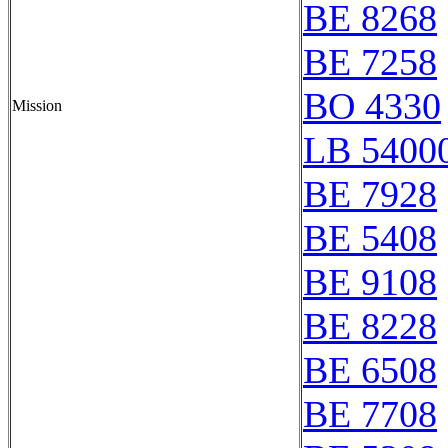
BE 8268
BE 7258
BO 4330
Mission
LB 54000
BE 7928
BE 5408
BE 9108
BE 8228
BE 6508
BE 7708