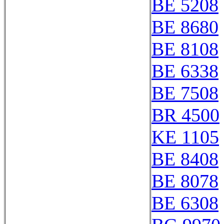
BE 5208
BE 8680
BE 8108
BE 6338
BE 7508
BR 4500
KE 1105
BE 8408
BE 8078
BE 6308