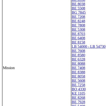
BE 8038
BE 5508
BG 7845
BE 7208
BE 8248
BE 7808
BE 5308
BE 8703
BE 6408
BE 8158
LB 54000 - LB 54730
BE 7608
BE 8580
BE 6328
BE 8088
Mission
BE 7408
BE 8388
BE 8058
BE 5608
BE 7258
BO 4330
KE 1105
BE 8268
BE 7928