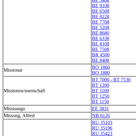
BE 5408
BE 9108
BE 6508
BE 8228
BE 7708
BE 5208
BE 8680
BE 6338
BE 8108
BE 7508
BR 4500
BE 8408
BO 1860
Missionar
BO 1880
BT 7000 - BT 7530
BT 1200
Missionswissenschaft
BT 1100
BT 1250
BT 1150
Missisauga
EE 3831
Missong, Alfred
NB 6126
RU 35103
RU 35196
RU 35423