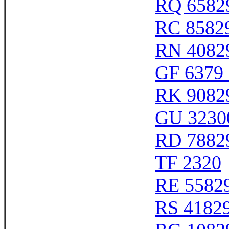
RQ 6582
RC 8582
RN 4082
GF 6379 
RK 9082
GU 3230
RD 7882
TF 2320
RE 5582
RS 4182