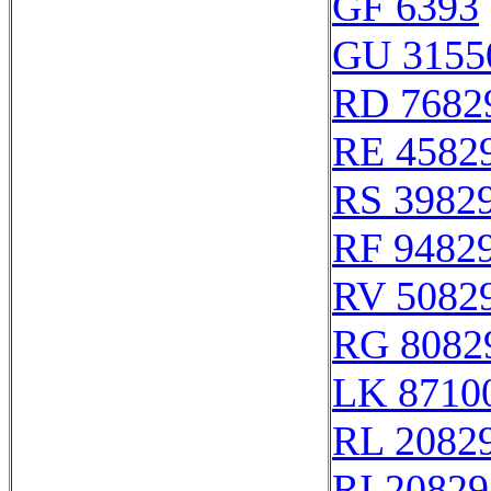
GF 6393
GU 3155
RD 7682
RE 4582
RS 3982
RF 9482
RV 5082
RG 8082
LK 8710
RL 2082
RI 20829