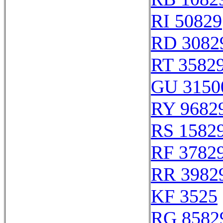
RI 50829
RD 3082
RT 3582
GU 3150
RY 9682
RS 1582
RF 3782
RR 3982
KF 3525
RG 8582