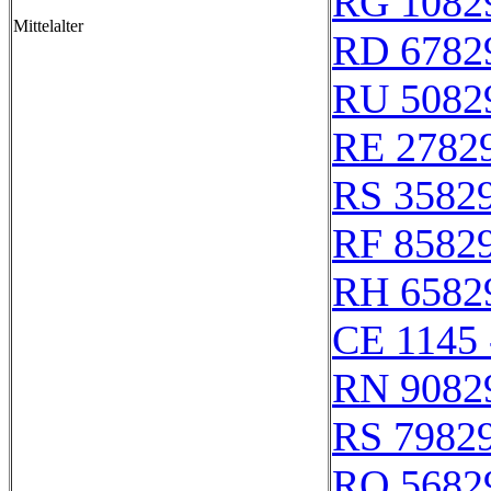
RG 1082
Mittelalter
RD 6782
RU 5082
RE 2782
RS 3582
RF 8582
RH 6582
CE 1145 
RN 9082
RS 7982
RQ 5682