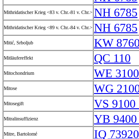
NH 6785
Mithridatischer Krieg <83 v. Chr.-81 v. Chr.>
NH 6785
Mithridatischer Krieg <89 v. Chr.-84 v. Chr.>
KW 8760
Mitić, Srboljub
QC 110
Mitläufereffekt
WE 3100
Mitochondrium
WG 210
Mitose
VS 9100 
Mitosegift
YB 9400 
Mitralinsuffizienz
IQ 73920
Mitre, Bartolomé