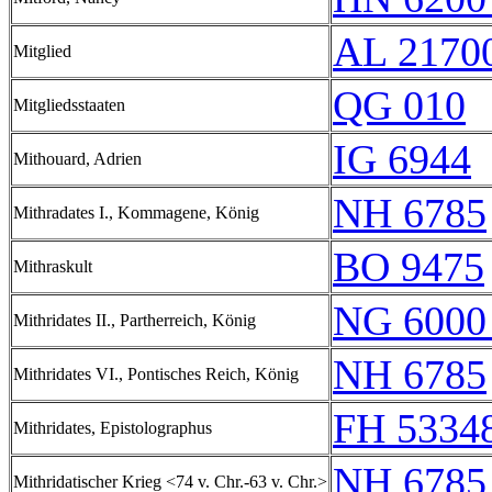
AL 2170
Mitglied
QG 010
Mitgliedsstaaten
IG 6944
Mithouard, Adrien
NH 6785
Mithradates I., Kommagene, König
BO 9475
Mithraskult
NG 6000
Mithridates II., Partherreich, König
NH 6785
Mithridates VI., Pontisches Reich, König
FH 53348
Mithridates, Epistolographus
NH 6785
Mithridatischer Krieg <74 v. Chr.-63 v. Chr.>