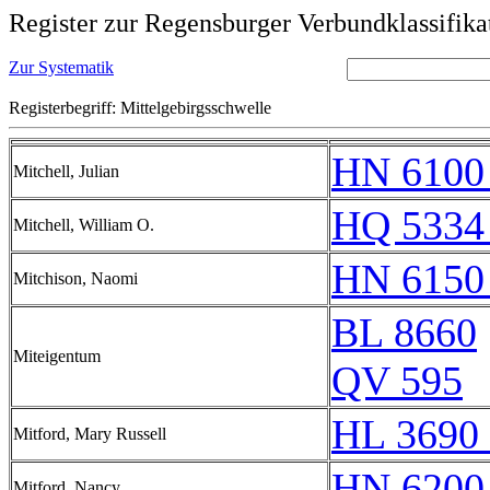
Register zur Regensburger Verbundklassifika
Zur Systematik
Registerbegriff: Mittelgebirgsschwelle
HN 6100
Mitchell, Julian
HQ 5334
Mitchell, William O.
HN 6150
Mitchison, Naomi
BL 8660
Miteigentum
QV 595
HL 3690 
Mitford, Mary Russell
HN 6200
Mitford, Nancy