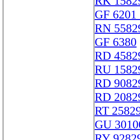
RK 1582
GF 6201 
RN 5582
GF 6380
RD 4582
RU 1582
RD 9082
RD 2082
RT 2582
GU 3010
RY 9282