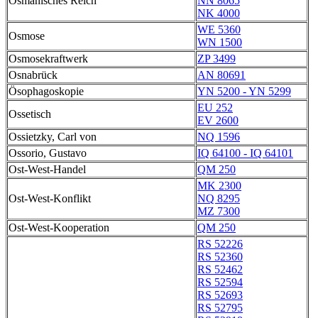
Osmanisches Reich
NN 8065
NK 4000
WE 5360
Osmose
WN 1500
Osmosekraftwerk
ZP 3499
Osnabrück
AN 80691
Ösophagoskopie
YN 5200 - YN 5299
EU 252
Ossetisch
EV 2600
Ossietzky, Carl von
NQ 1596
Ossorio, Gustavo
IQ 64100 - IQ 64101
Ost-West-Handel
QM 250
MK 2300
Ost-West-Konflikt
NQ 8295
MZ 7300
Ost-West-Kooperation
QM 250
RS 52226
RS 52360
RS 52462
RS 52594
RS 52693
RS 52795