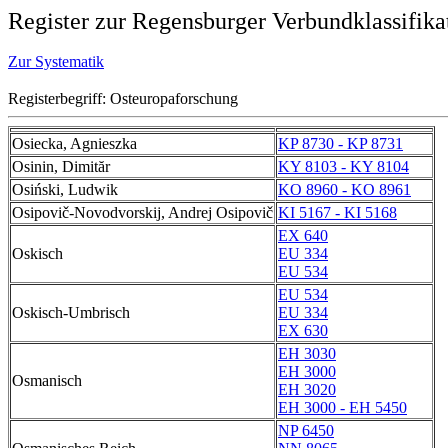
Register zur Regensburger Verbundklassifika
Zur Systematik
Registerbegriff: Osteuropaforschung
Osiecka, Agnieszka
KP 8730 - KP 8731
Osinin, Dimităr
KY 8103 - KY 8104
Osiński, Ludwik
KO 8960 - KO 8961
Osipovič-Novodvorskij, Andrej Osipovič
KI 5167 - KI 5168
EX 640
Oskisch
EU 334
EU 534
EU 534
Oskisch-Umbrisch
EU 334
EX 630
EH 3030
EH 3000
Osmanisch
EH 3020
EH 3000 - EH 5450
NP 6450