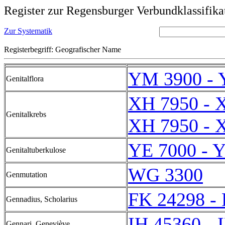
Register zur Regensburger Verbundklassifika
Zur Systematik
Registerbegriff: Geografischer Name
YM 3900 - 
Genitalflora
XH 7950 - 
Genitalkrebs
XH 7950 - 
YE 7000 - 
Genitaltuberkulose
WG 3300
Genmutation
FK 24298 -
Gennadius, Scholarius
IH 45360 - 
Gennari, Geneviève