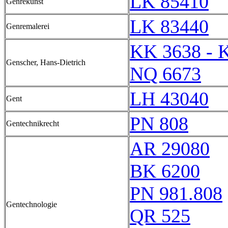
LK 85410
Genrekunst
LK 83440
Genremalerei
KK 3638 - 
Genscher, Hans-Dietrich
NQ 6673
LH 43040
Gent
PN 808
Gentechnikrecht
AR 29080
BK 6200
PN 981.808
Gentechnologie
QR 525