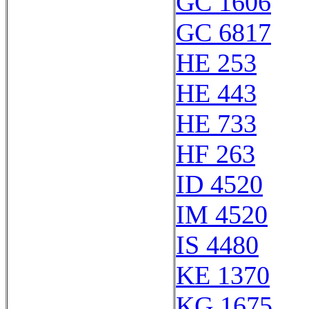
GC 1606
GC 6817
HE 253
HE 443
HE 733
HF 263
ID 4520
IM 4520
IS 4480
KE 1370
KG 1675