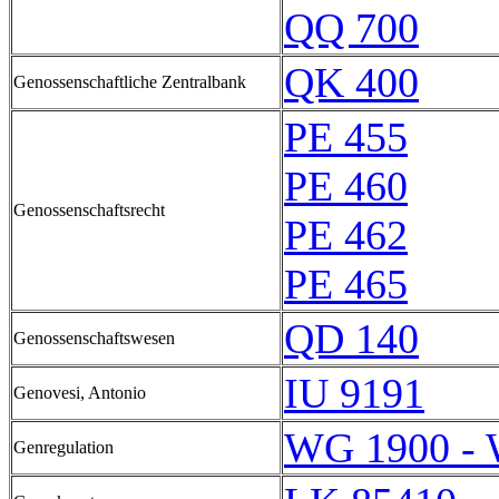
QQ 700
QK 400
Genossenschaftliche Zentralbank
PE 455
PE 460
Genossenschaftsrecht
PE 462
PE 465
QD 140
Genossenschaftswesen
IU 9191
Genovesi, Antonio
WG 1900 -
Genregulation