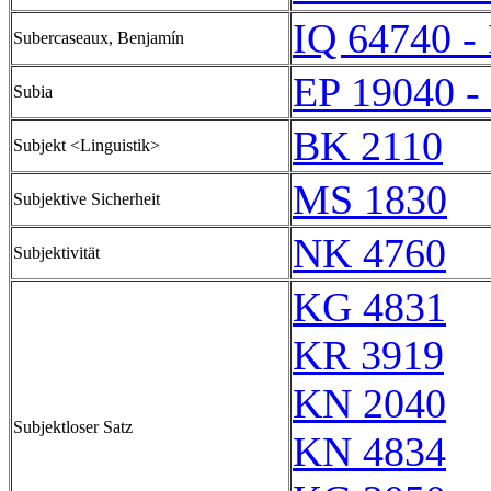
IQ 64740 -
Subercaseaux, Benjamín
EP 19040 -
Subia
BK 2110
Subjekt <Linguistik>
MS 1830
Subjektive Sicherheit
NK 4760
Subjektivität
KG 4831
KR 3919
KN 2040
Subjektloser Satz
KN 4834