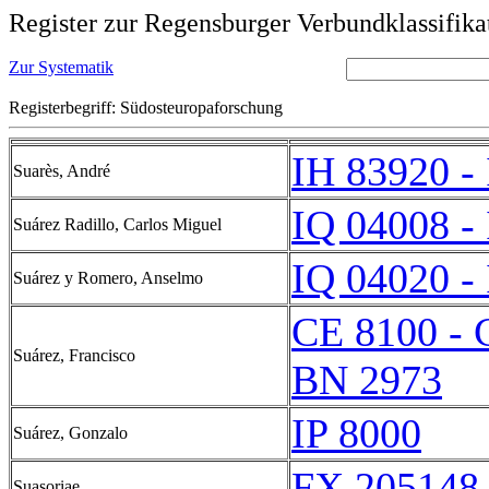
Register zur Regensburger Verbundklassifika
Zur Systematik
Registerbegriff: Südosteuropaforschung
IH 83920 -
Suarès, André
IQ 04008 -
Suárez Radillo, Carlos Miguel
IQ 04020 -
Suárez y Romero, Anselmo
CE 8100 - 
Suárez, Francisco
BN 2973
IP 8000
Suárez, Gonzalo
FX 205148 
Suasoriae