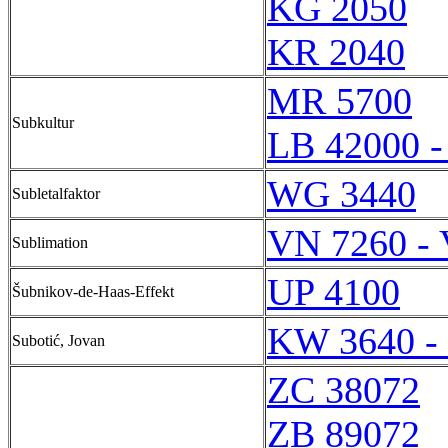
KG 2050
KR 2040
MR 5700
Subkultur
LB 42000 -
WG 3440
Subletalfaktor
VN 7260 -
Sublimation
UP 4100
Šubnikov-de-Haas-Effekt
KW 3640 -
Subotić, Jovan
ZC 38072
ZB 89072