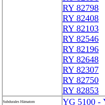
RY 82798
RY 82408
RY 82103
RY 82546
RY 82196
RY 82648
RY 82307
RY 82750
RY 82853
YG 5100 -
Subdurales Hämatom