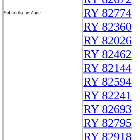
RY 82774
Subarktische Zone
RY 82360
RY 82026
RY 82462
RY 82144
RY 82594
RY 82241
RY 82693
RY 82795
RY 82918