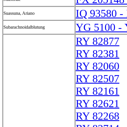
IQ 93580 -
Suassuna, Ariano
YG 5100 -
Subarachnoidalblutung
RY 82877
RY 82381
RY 82060
RY 82507
RY 82161
RY 82621
RY 82268