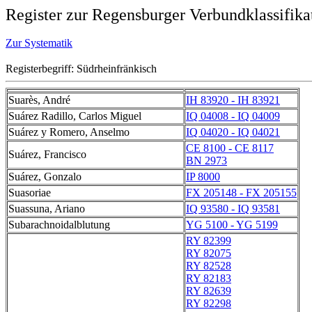
Register zur Regensburger Verbundklassifika
Zur Systematik
Registerbegriff: Südrheinfränkisch
Suarès, André
IH 83920 - IH 83921
Suárez Radillo, Carlos Miguel
IQ 04008 - IQ 04009
Suárez y Romero, Anselmo
IQ 04020 - IQ 04021
CE 8100 - CE 8117
Suárez, Francisco
BN 2973
Suárez, Gonzalo
IP 8000
Suasoriae
FX 205148 - FX 205155
Suassuna, Ariano
IQ 93580 - IQ 93581
Subarachnoidalblutung
YG 5100 - YG 5199
RY 82399
RY 82075
RY 82528
RY 82183
RY 82639
RY 82298