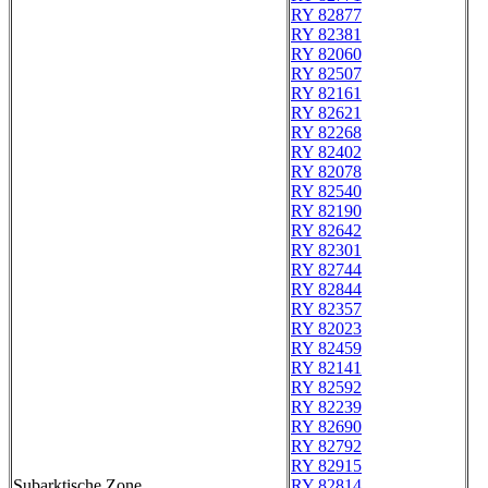
RY 82877
RY 82381
RY 82060
RY 82507
RY 82161
RY 82621
RY 82268
RY 82402
RY 82078
RY 82540
RY 82190
RY 82642
RY 82301
RY 82744
RY 82844
RY 82357
RY 82023
RY 82459
RY 82141
RY 82592
RY 82239
RY 82690
RY 82792
RY 82915
Subarktische Zone
RY 82814