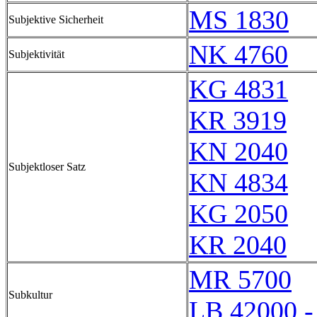
MS 1830
Subjektive Sicherheit
NK 4760
Subjektivität
KG 4831
KR 3919
KN 2040
Subjektloser Satz
KN 4834
KG 2050
KR 2040
MR 5700
Subkultur
LB 42000 -