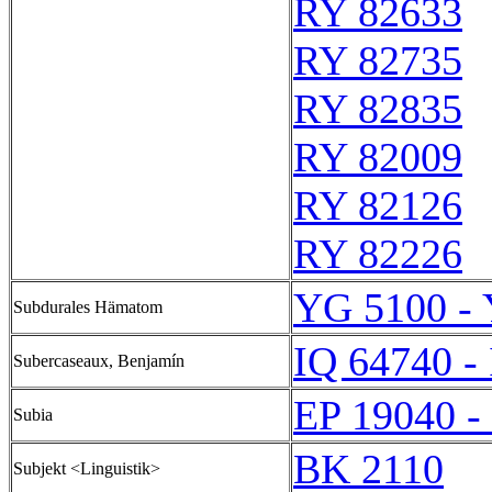
RY 82633
RY 82735
RY 82835
RY 82009
RY 82126
RY 82226
YG 5100 -
Subdurales Hämatom
IQ 64740 -
Subercaseaux, Benjamín
EP 19040 -
Subia
BK 2110
Subjekt <Linguistik>