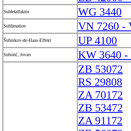
WG 3440
Subletalfaktor
VN 7260 -
Sublimation
UP 4100
Šubnikov-de-Haas-Effekt
KW 3640 -
Subotić, Jovan
ZB 53072
RS 29808
ZA 70172
ZB 53472
ZA 91172