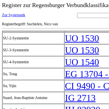
Register zur Regensburger Verbundklassifika
Zur Systematik
Registerbegriff: Suchtelen, Nico van
UO 1530
SU-2-Symmetrie
UO 1530
SU-3-Symmetrie
UO 1540
SU-4-Symmetrie
EG 13704 -
Su, Tong
CI 9490 - 
Su, Yijin
IG 2713
Suard, Jean-Baptiste Antoine