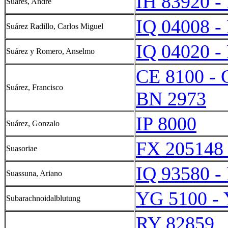
IH 83920 -
Suarès, André
IQ 04008 -
Suárez Radillo, Carlos Miguel
IQ 04020 -
Suárez y Romero, Anselmo
CE 8100 - 
Suárez, Francisco
BN 2973
IP 8000
Suárez, Gonzalo
FX 205148 
Suasoriae
IQ 93580 -
Suassuna, Ariano
YG 5100 -
Subarachnoidalblutung
RY 82859