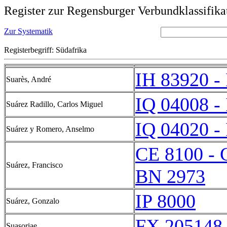
Register zur Regensburger Verbundklassifika
Zur Systematik
Registerbegriff: Südafrika
IH 83920 -
Suarès, André
IQ 04008 -
Suárez Radillo, Carlos Miguel
IQ 04020 -
Suárez y Romero, Anselmo
CE 8100 - 
Suárez, Francisco
BN 2973
IP 8000
Suárez, Gonzalo
FX 205148 
Suasoriae