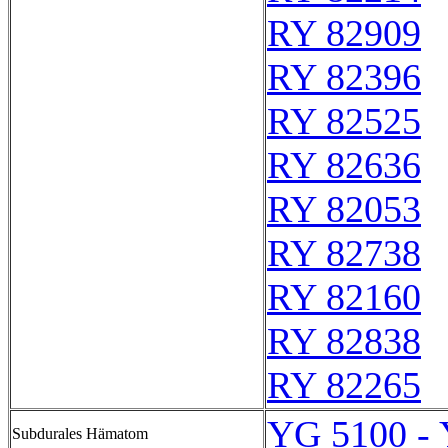
RY 82909
RY 82396
RY 82525
RY 82636
RY 82053
RY 82738
RY 82160
RY 82838
RY 82265
YG 5100 -
Subdurales Hämatom