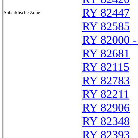
RY 82447
Subarktische Zone
RY 82585
RY 82000 -
RY 82681
RY 82115
RY 82783
RY 82211
RY 82906
RY 82348
RY 82393