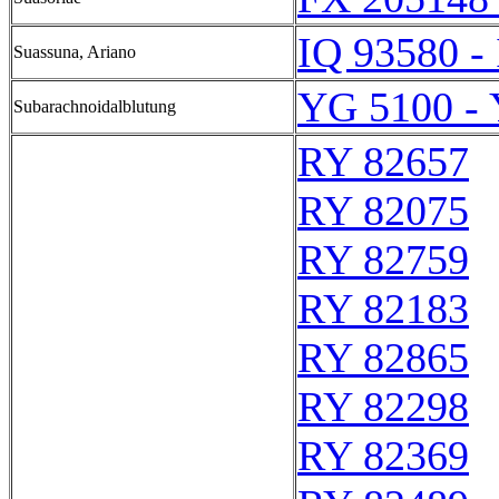
IQ 93580 -
Suassuna, Ariano
YG 5100 -
Subarachnoidalblutung
RY 82657
RY 82075
RY 82759
RY 82183
RY 82865
RY 82298
RY 82369