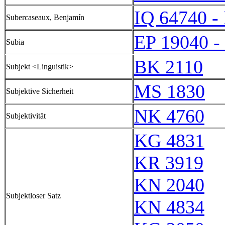
IQ 64740 -
Subercaseaux, Benjamín
EP 19040 -
Subia
BK 2110
Subjekt <Linguistik>
MS 1830
Subjektive Sicherheit
NK 4760
Subjektivität
KG 4831
KR 3919
KN 2040
Subjektloser Satz
KN 4834