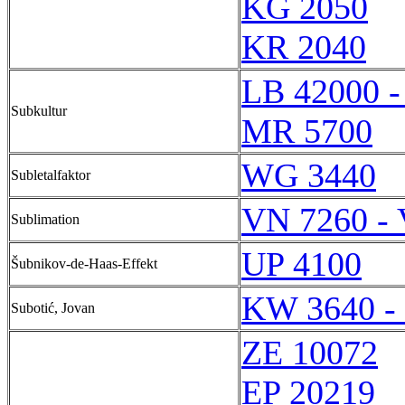
KG 2050
KR 2040
LB 42000 -
Subkultur
MR 5700
WG 3440
Subletalfaktor
VN 7260 -
Sublimation
UP 4100
Šubnikov-de-Haas-Effekt
KW 3640 -
Subotić, Jovan
ZE 10072
EP 20219