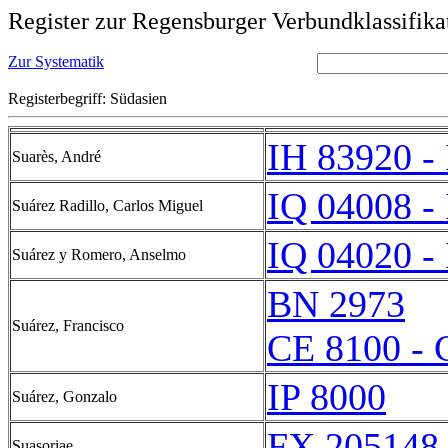
Register zur Regensburger Verbundklassifika
Zur Systematik
Registerbegriff: Südasien
IH 83920 -
Suarès, André
IQ 04008 -
Suárez Radillo, Carlos Miguel
IQ 04020 -
Suárez y Romero, Anselmo
BN 2973
Suárez, Francisco
CE 8100 - 
IP 8000
Suárez, Gonzalo
FX 205148 
Suasoriae