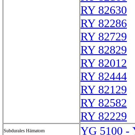
RY 82630
RY 82286
RY 82729
RY 82829
RY 82012
RY 82444
RY 82129
RY 82582
RY 82229
YG 5100 -
Subdurales Hämatom