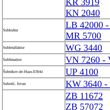
KR 3919
KN 2040
LB 42000 -
Subkultur
MR 5700
WG 3440
Subletalfaktor
VN 7260 -
Sublimation
UP 4100
Šubnikov-de-Haas-Effekt
KW 3640 -
Subotić, Jovan
ZB 11672
ZB 57072