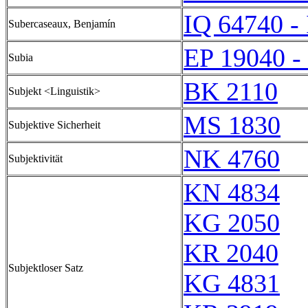
IQ 64740 -
Subercaseaux, Benjamín
EP 19040 -
Subia
BK 2110
Subjekt <Linguistik>
MS 1830
Subjektive Sicherheit
NK 4760
Subjektivität
KN 4834
KG 2050
KR 2040
Subjektloser Satz
KG 4831