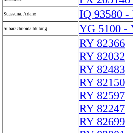
IQ 93580 -
Suassuna, Ariano
YG 5100 -
Subarachnoidalblutung
RY 82366
RY 82032
RY 82483
RY 82150
RY 82597
RY 82247
RY 82699