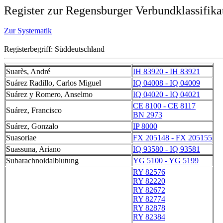
Register zur Regensburger Verbundklassifika
Zur Systematik
Registerbegriff: Süddeutschland
Suarès, André
IH 83920 - IH 83921
Suárez Radillo, Carlos Miguel
IQ 04008 - IQ 04009
Suárez y Romero, Anselmo
IQ 04020 - IQ 04021
CE 8100 - CE 8117
Suárez, Francisco
BN 2973
Suárez, Gonzalo
IP 8000
Suasoriae
FX 205148 - FX 205155
Suassuna, Ariano
IQ 93580 - IQ 93581
Subarachnoidalblutung
YG 5100 - YG 5199
RY 82576
RY 82220
RY 82672
RY 82774
RY 82878
RY 82384