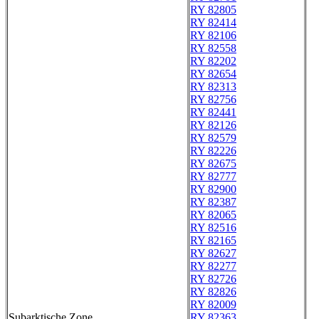
RY 82805
RY 82414
RY 82106
RY 82558
RY 82202
RY 82654
RY 82313
RY 82756
RY 82441
RY 82126
RY 82579
RY 82226
RY 82675
RY 82777
RY 82900
RY 82387
RY 82065
RY 82516
RY 82165
RY 82627
RY 82277
RY 82726
RY 82826
RY 82009
Subarktische Zone
RY 82363