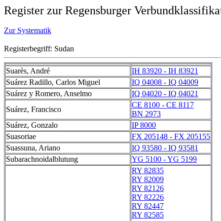
Register zur Regensburger Verbundklassifika
Zur Systematik
Registerbegriff: Sudan
Suarès, André
IH 83920 - IH 83921
Suárez Radillo, Carlos Miguel
IQ 04008 - IQ 04009
Suárez y Romero, Anselmo
IQ 04020 - IQ 04021
CE 8100 - CE 8117
Suárez, Francisco
BN 2973
Suárez, Gonzalo
IP 8000
Suasoriae
FX 205148 - FX 205155
Suassuna, Ariano
IQ 93580 - IQ 93581
Subarachnoidalblutung
YG 5100 - YG 5199
RY 82835
RY 82009
RY 82126
RY 82226
RY 82447
RY 82585