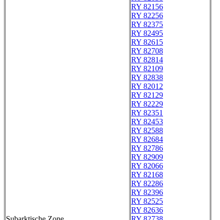
RY 82156
RY 82256
RY 82375
RY 82495
RY 82615
RY 82708
RY 82814
RY 82109
RY 82838
RY 82012
RY 82129
RY 82229
RY 82351
RY 82453
RY 82588
RY 82684
RY 82786
RY 82909
RY 82066
RY 82168
RY 82286
RY 82396
RY 82525
RY 82636
Subarktische Zone
RY 82738