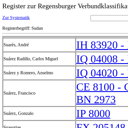
Register zur Regensburger Verbundklassifika
Zur Systematik
Registerbegriff: Sudan
IH 83920 -
Suarès, André
IQ 04008 -
Suárez Radillo, Carlos Miguel
IQ 04020 -
Suárez y Romero, Anselmo
CE 8100 - 
Suárez, Francisco
BN 2973
IP 8000
Suárez, Gonzalo
FX 205148 
Suasoriae