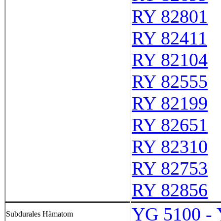
RY 82801
RY 82411
RY 82104
RY 82555
RY 82199
RY 82651
RY 82310
RY 82753
RY 82856
YG 5100 -
Subdurales Hämatom