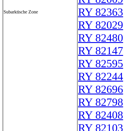
RY 82363
Subarktische Zone
RY 82029
RY 82480
RY 82147
RY 82595
RY 82244
RY 82696
RY 82798
RY 82408
RY 82103