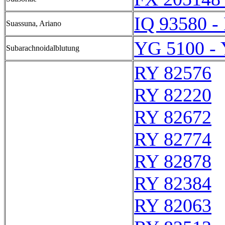
IQ 93580 -
Suassuna, Ariano
YG 5100 -
Subarachnoidalblutung
RY 82576
RY 82220
RY 82672
RY 82774
RY 82878
RY 82384
RY 82063