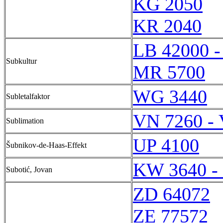
KG 2050
KR 2040
LB 42000 -
Subkultur
MR 5700
WG 3440
Subletalfaktor
VN 7260 -
Sublimation
UP 4100
Šubnikov-de-Haas-Effekt
KW 3640 -
Subotić, Jovan
ZD 64072
ZE 77572