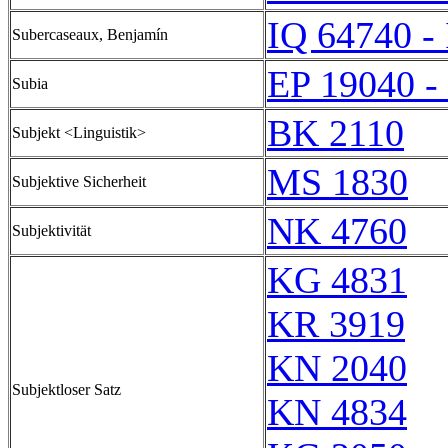
IQ 64740 -
Subercaseaux, Benjamín
EP 19040 -
Subia
BK 2110
Subjekt <Linguistik>
MS 1830
Subjektive Sicherheit
NK 4760
Subjektivität
KG 4831
KR 3919
KN 2040
Subjektloser Satz
KN 4834