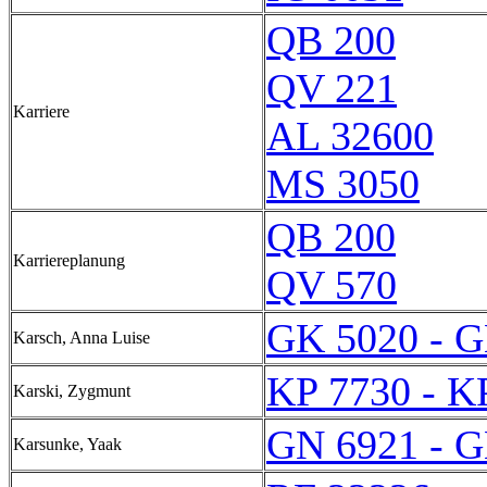
QB 200
QV 221
Karriere
AL 32600
MS 3050
QB 200
Karriereplanung
QV 570
GK 5020 - G
Karsch, Anna Luise
KP 7730 - K
Karski, Zygmunt
GN 6921 - G
Karsunke, Yaak