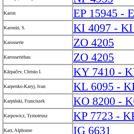
EP 15945 - 
Karon
KI 4097 - KI
Karonin, S.
ZO 4205
Karosserie
ZO 4205
Karosseriebau
KY 7410 - K
Kărpačev, Christo I.
KL 6095 - K
Karpenko-Karyj, Ivan
KO 8200 - K
Karpiński, Franciszek
KP 7723 - K
Karpowicz, Tymoteusz
IG 6631
Karr, Alphonse