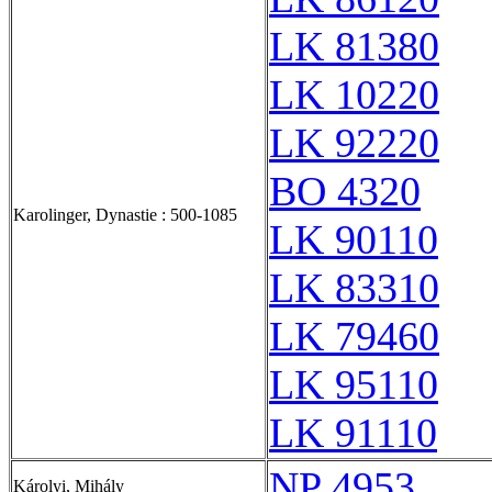
LK 81380
LK 10220
LK 92220
BO 4320
Karolinger, Dynastie : 500-1085
LK 90110
LK 83310
LK 79460
LK 95110
LK 91110
NP 4953
Károlyi, Mihály