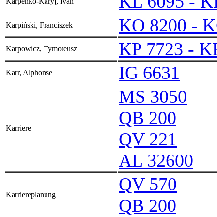
KL 6095 - K
Karpenko-Karyj, Ivan
KO 8200 - K
Karpiński, Franciszek
KP 7723 - K
Karpowicz, Tymoteusz
IG 6631
Karr, Alphonse
MS 3050
QB 200
Karriere
QV 221
AL 32600
QV 570
Karriereplanung
QB 200