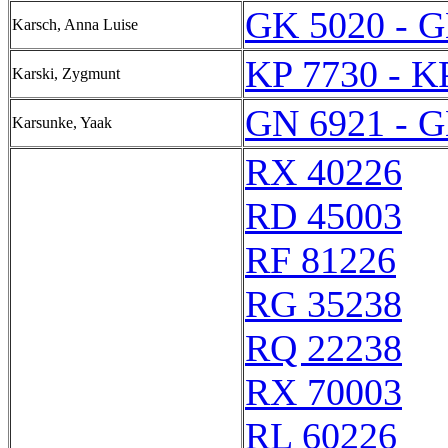
GK 5020 - G
Karsch, Anna Luise
KP 7730 - K
Karski, Zygmunt
GN 6921 - G
Karsunke, Yaak
RX 40226
RD 45003
RF 81226
RG 35238
RQ 22238
RX 70003
RL 60226