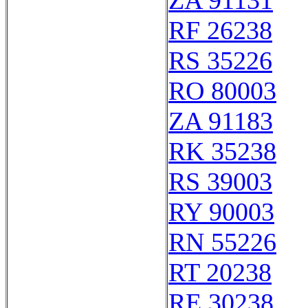
ZA 91131
RF 26238
RS 35226
RO 80003
ZA 91183
RK 35238
RS 39003
RY 90003
RN 55226
RT 20238
RE 30238